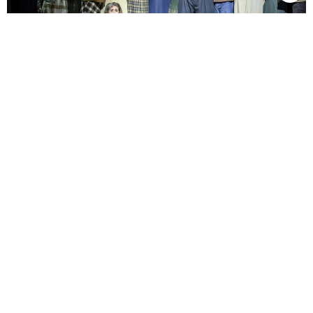
Simon Boccanegra. 2023-2024. ©Vincent Pontet - OnP.
Ce sont donc à nouveau les chanteurs qui transfigurent la soirée.
Avec son timbre fauve, sa voix large, sa diction mordante, sa
respiration océanique et son
cantabile
éperdu (sublimes, les ariosos
«
Piango su voi
» et «
Oh refrigerio !
»), qui paraît s’intensifier, se
Ludovic Tézier
nuancer à l’infini,
domine toutes les facettes de l’un
des plus grands rôles de baryton du répertoire. Si l’on entend encore
quelques notes « en arrière » lors de son duo avec Amelia et si, au
prologue, l’acteur cherche ses marques, il se libère, s’étoffe, semble
grandir et mûrir au long de la soirée, sans signe de fatigue,
Nicole Car
composant une figure aussi complexe que touchante.
ne
lui cède en rien, et l’on n’avait jamais remarqué à quel point
Amelia/Maria sert de fondement et de moteur aux principales