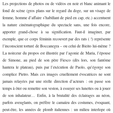
Les projections de photos ou de vidéos en noir et blanc animant le
fond de scène (gros plans sur le regard du doge, sur un visage de
femme, homme d’affaire s’habillant de pied en cap, etc.) accentuent
la nature cinématographique du spectacle sans, une fois encore,
apporter grand-chose à sa signification. Faut-il imaginer, par
exemple, que ce corps féminin recouvert par des rats ( !) représente
l’inconscient torturé de Boccanegra – ou celui de Bieito lui-même ?
La noirceur du propos est illustrée par l’agonie de Maria, l’épouse
de Simone, au pied de son père Fiesco (dès lors, son fantôme
hantera le plateau), puis par l’exécution de Paolo, qu’égorge son
complice Pietro. Mais ces images cruellement évocatrices ne sont
jamais relayées par une réelle direction d’acteurs : on passe son
temps à ôter ou remettre son veston, à essuyer ses lunettes ou à jouer
de son inhalateur… Enfin, à la brutalité des éclairages au néon,
parfois aveuglants, on préfère le camaïeu des costumes, évoquant,
peut-être, les années de plomb italiennes : un milieu interlope où