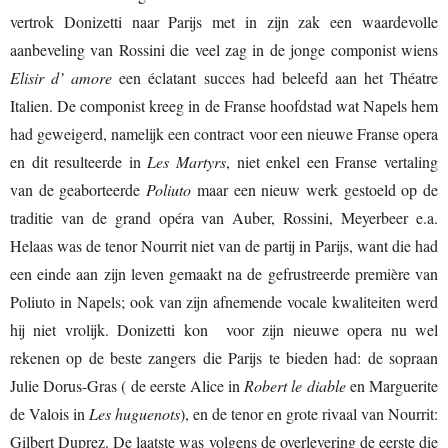
vertrok Donizetti naar Parijs met in zijn zak een waardevolle
aanbeveling van Rossini die veel zag in de jonge componist wiens
Elisir d’ amore
een éclatant succes had beleefd aan het Théatre
Italien. De componist kreeg in de Franse hoofdstad wat Napels hem
had geweigerd, namelijk een contract voor een nieuwe Franse opera
en dit resulteerde in
Les Martyrs
, niet enkel een Franse vertaling
van de geaborteerde
Poliuto
maar een nieuw werk gestoeld op de
traditie van de grand opéra van Auber, Rossini, Meyerbeer e.a.
Helaas was de tenor Nourrit niet van de partij in Parijs, want die had
een einde aan zijn leven gemaakt na de gefrustreerde première van
Poliuto in Napels; ook van zijn afnemende vocale kwaliteiten werd
hij niet vrolijk. Donizetti kon voor zijn nieuwe opera nu wel
rekenen op de beste zangers die Parijs te bieden had: de sopraan
Julie Dorus-Gras ( de eerste Alice in
Robert le diable
en Marguerite
de Valois in
Les huguenots
), en de tenor en grote rivaal van Nourrit:
Gilbert Duprez. De laatste was volgens de overlevering de eerste die