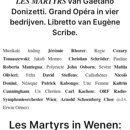
LES MARTYRS
van Gaetano
Donizetti. Grand Opéra in vier
bedrijven. Libretto van Eugène
Scribe.
Jérémie Rhorer
Cezary
Muzikale leiding
; Regie
Tomaszewski
Christian Schröder
; Jakub Momro
; Pauline
Roberta Mantegna
John Osborn
Mattia
; Polyeucte
; Sévère
Olivieri
David Steffens
Nicolò
; Félix
; Callisthènes
Donini
Patrick Kabongo
Kaitrin
; Néarque
; Une Femme
Cunningham
Carl Kachou
ORF Radio-
; Un Chrétien
;
Symphonieorchester Wien
Arnold Schoenberg Chor
;
(o.l.v.
Erwin Ortner)
Les Martyrs in Wenen: