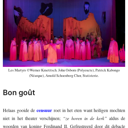
Les Martyrs ©Werner Kmetitsch. John Osborn (Polyeucte), Patrick Kabongo
(Néarque), Arnold Schoenberg Chor, Statisterie.
Bon goût
censuur
Helaas gooide de
roet in het eten want heiligen mochten
niet in het theater verschijnen;
“ze horen in de kerk”
aldus de
woorden van koning Ferdinand II. Gefrustreerd door dit debacle