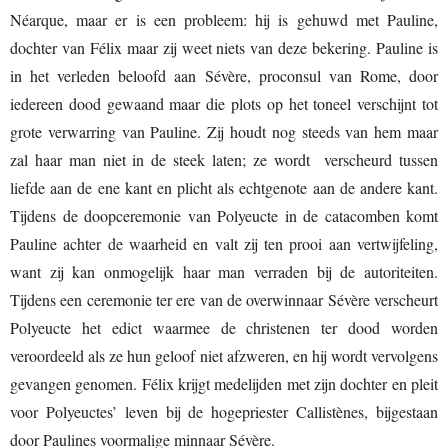
Néarque, maar er is een probleem: hij is gehuwd met Pauline,
dochter van Félix maar zij weet niets van deze bekering. Pauline is
in het verleden beloofd aan Sévère, proconsul van Rome, door
iedereen dood gewaand maar die plots op het toneel verschijnt tot
grote verwarring van Pauline. Zij houdt nog steeds van hem maar
zal haar man niet in de steek laten; ze wordt verscheurd tussen
liefde aan de ene kant en plicht als echtgenote aan de andere kant.
Tijdens de doopceremonie van Polyeucte in de catacomben komt
Pauline achter de waarheid en valt zij ten prooi aan vertwijfeling,
want zij kan onmogelijk haar man verraden bij de autoriteiten.
Tijdens een ceremonie ter ere van de overwinnaar Sévère verscheurt
Polyeucte het edict waarmee de christenen ter dood worden
veroordeeld als ze hun geloof niet afzweren, en hij wordt vervolgens
gevangen genomen. Félix krijgt medelijden met zijn dochter en pleit
voor Polyeuctes’ leven bij de hogepriester Callistènes, bijgestaan
door Paulines voormalige minnaar Sévère.