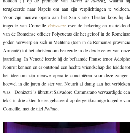
houden (!) op de première van
Maria di Rudenz,
waarna hij
terugkeerde naar Napels om aan zijn verplichtingen te voldoen.
Voor zijn nieuwe opera aan het San Carlo Theater koos hij de
tragedie van Corneille
Polyeucte
over de bekering en marteldood
van de Romeinse officier Polyeuctus die het geloof in de Romeinse
goden verwierp en zich in Melitene (toen in de Romeinse provincie
Armenië) tot het christendom bekeerde in de derde eeuw van onze
jaartelling. In Venetië leerde hij de befaamde Franse tenor Adolphe
Nourrit kennen en er ontstond een hechte vriendschap die leidde tot
het idee om zijn nieuwe opera te concipiëren voor deze zanger,
hoewel in die jaren de ster van Nourrit al danig aan het verbleken
was. Donizetti ’s librettist Salvadore Cammarano vervaardigde een
tekst in drie akten losjes gebaseerd op de gelijknamige tragedie van
Corneille, met de titel
Poliuto
.