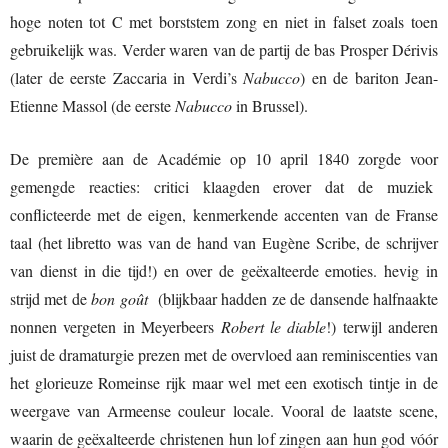
hoge noten tot C met borststem zong en niet in falset zoals toen
gebruikelijk was. Verder waren van de partij de bas Prosper Dérivis
(later de eerste Zaccaria in Verdi’s
Nabucco
) en de bariton Jean-
Etienne Massol (de eerste
Nabucco
in Brussel).
De première aan de Académie op 10 april 1840 zorgde voor
gemengde reacties: critici klaagden erover dat de muziek
conflicteerde met de eigen, kenmerkende accenten van de Franse
taal (het libretto was van de hand van Eugène Scribe, de schrijver
van dienst in die tijd!) en over de geëxalteerde emoties. hevig in
strijd met de
bon goût
(blijkbaar hadden ze de dansende halfnaakte
nonnen vergeten in Meyerbeers
Robert le diable
!) terwijl anderen
juist de dramaturgie prezen met de overvloed aan reminiscenties van
het glorieuze Romeinse rijk maar wel met een exotisch tintje in de
weergave van Armeense couleur locale. Vooral de laatste scene,
waarin de geëxalteerde christenen hun lof zingen aan hun god vóór