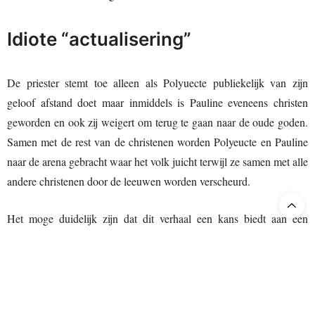
Idiote “actualisering”
De priester stemt toe alleen als Polyuecte publiekelijk van zijn
geloof afstand doet maar inmiddels is Pauline eveneens christen
geworden en ook zij weigert om terug te gaan naar de oude goden.
Samen met de rest van de christenen worden Polyeucte en Pauline
naar de arena gebracht waar het volk juicht terwijl ze samen met alle
andere christenen door de leeuwen worden verscheurd.
Het moge duidelijk zijn dat dit verhaal een kans biedt aan een
bevlogen regisseur om een geloofwaardige interpretatie te
presenteren, zeker niet gebruik makend van Romeinse attributen
met lange toga’s zoals in de oude films uit Hollywood. De Poolse
regisseur Cezary Tomaszewski heeft helaas gekozen voor een