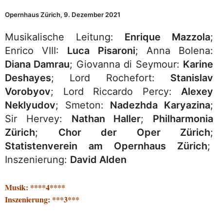
Opernhaus Zürich, 9. Dezember 2021
Musikalische Leitung:
Enrique Mazzola
;
Enrico VIII:
Luca Pisaroni
; Anna Bolena:
Diana Damrau
; Giovanna di Seymour:
Karine
Deshayes
; Lord Rochefort:
Stanislav
Vorobyov
; Lord Riccardo Percy:
Alexey
Neklyudov
; Smeton:
Nadezhda Karyazina
;
Sir Hervey:
Nathan Haller
;
Philharmonia
Zürich
;
Chor der Oper Zürich
;
Statistenverein am Opernhaus Zürich
;
Inszenierung:
David Alden
Musik: ****4****
Inszenierung: ***3***