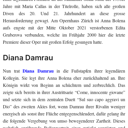
Jahre mit Maria Callas in der Titelrolle, haben sich alle großen
Diven des 20. Und 21. Jahrhundert an diese grosse
Herausforderung gewagt. Am Opernhaus Zürich ist Anna Bolena
aufs engste mit der Mitte Oktober 2021 verstorbenen Edita
Gruberova verbunden, welche im Frühjahr 2000 hier die letzte
Premiere dieser Oper mit großen Erfolg gesungen hatte.
Diana Damrau
Diana Damrau
Nun trat
in die Fußstapfen ihrer legendären
Kollegin. Sie legt ihre Anna Bolena eher zurückhaltend an. Ihre
Königin wirkt von Beginn an schüchtern und zerbrechlich. Das
zeigte sich bereits in ihrer Austrittsarie “Come, innocente giovane”
und setzte sich in dem zentralen Duett “Sul suo capo aggravi un
Dio” des zweiten Aktes fort, wenn Damrau ihrer Rivalin weniger
energisch als sonst ihre Flüche entgegenschleudert, dafür gelang ihr
die folgende Vergebung von umso bewegenderer Zartheit. Dieses
wahrlich anrührende Rollenportrait einer zutiefst verstörten und