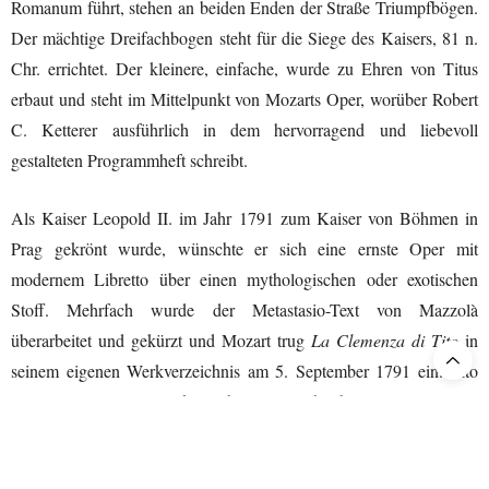
Romanum führt, stehen an beiden Enden der Straße Triumpfbögen.
Der mächtige Dreifachbogen steht für die Siege des Kaisers, 81 n.
Chr. errichtet. Der kleinere, einfache, wurde zu Ehren von Titus
erbaut und steht im Mittelpunkt von Mozarts Oper, worüber Robert
C. Ketterer ausführlich in dem hervorragend und liebevoll
gestalteten Programmheft schreibt.
Als Kaiser Leopold II. im Jahr 1791 zum Kaiser von Böhmen in
Prag gekrönt wurde, wünschte er sich eine ernste Oper mit
modernem Libretto über einen mythologischen oder exotischen
Stoff. Mehrfach wurde der Metastasio-Text von Mazzolà
überarbeitet und gekürzt und Mozart trug
La Clemenza di Tito
in
seinem eigenen Werkverzeichnis am 5. September 1791 ein. Tito
war Mozarts viertes antikes Libretto. Er schrieb es in großer Eile,
wobei er sich ganz auf die emotionale Formung des Dramas
konzentrierte, worin der besondere Reiz besteht. Zusammen mit der