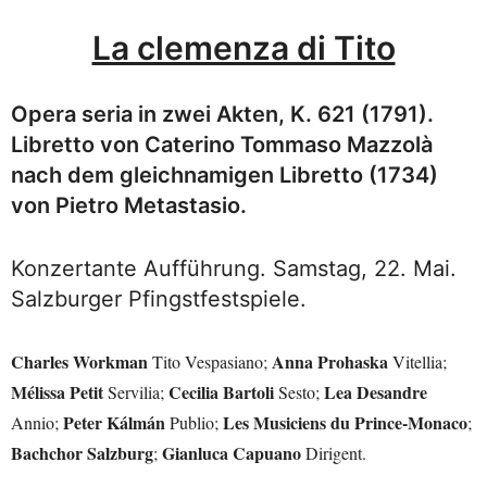
La clemenza di Tito
Opera seria in zwei Akten, K. 621 (1791).
Libretto von Caterino Tommaso Mazzolà
nach dem gleichnamigen Libretto (1734)
von Pietro Metastasio.
Konzertante Aufführung. Samstag, 22. Mai.
Salzburger Pfingstfestspiele.
Charles Workman
Anna Prohaska
Tito Vespasiano;
Vitellia;
Mélissa Petit
Cecilia Bartoli
Lea Desandre
Servilia;
Sesto;
Peter Kálmán
Les Musiciens du Prince-Monaco
Annio;
Publio;
;
Bachchor Salzburg
Gianluca Capuano
;
Dirigent.