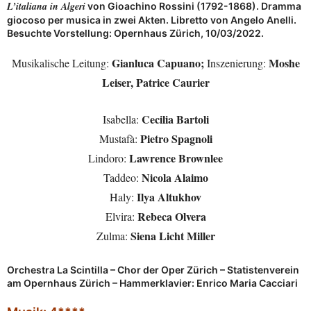
L’italiana in Algeri
von Gioachino Rossini (1792-1868). Dramma
giocoso per musica in zwei Akten. Libretto von Angelo Anelli.
Besuchte Vorstellung: Opernhaus Zürich, 10/03/2022.
Gianluca Capuano;
Moshe
Musikalische Leitung:
Inszenierung:
Leiser, Patrice Caurier
Cecilia Bartoli
Isabella:
Pietro Spagnoli
Mustafà:
Lawrence Brownlee
Lindoro:
Nicola Alaimo
Taddeo:
Ilya Altukhov
Haly:
Rebeca Olvera
Elvira:
Siena Licht Miller
Zulma:
Orchestra La Scintilla –
Chor der Oper Zürich –
Statistenverein
am Opernhaus Zürich –
Hammerklavier:
Enrico Maria Cacciari