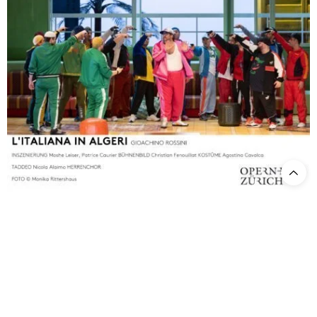
©Monika Rittershaus
Lawrence
Bestens harmonierte sie dabei mit dem Star-Tenor
Brownlee,
der mit weich timbrierten Tenore di Grazia und dem für
ihn charakteristischen Timbre in den anspruchsvollen Koloraturen
des Lindoro brillierte und dessen strahlender C-Dur Jubel “Ah