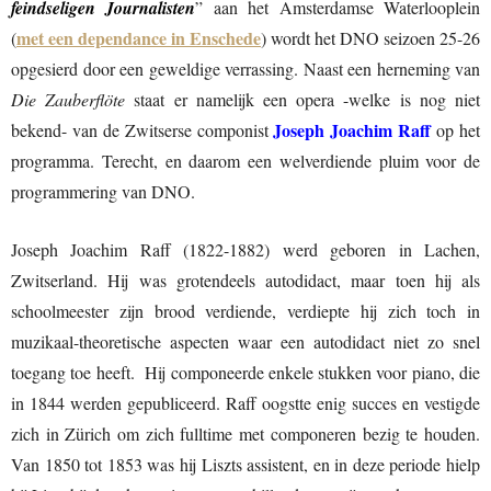
feindseligen Journalisten
” aan het Amsterdamse Waterlooplein
met een dependance in Enschede
(
) wordt het DNO seizoen 25-26
opgesierd door een geweldige verrassing. Naast een herneming van
Die Zauberflöte
staat er namelijk een opera -welke is nog niet
Joseph Joachim Raff
bekend- van de Zwitserse componist
op het
programma. Terecht, en daarom een welverdiende pluim voor de
programmering van DNO.
Joseph Joachim Raff (1822-1882) werd geboren in Lachen,
Zwitserland. Hij was grotendeels autodidact, maar toen hij als
schoolmeester zijn brood verdiende, verdiepte hij zich toch in
muzikaal-theoretische aspecten waar een autodidact niet zo snel
toegang toe heeft. Hij componeerde enkele stukken voor piano, die
in 1844 werden gepubliceerd. Raff oogstte enig succes en vestigde
zich in Zürich om zich fulltime met componeren bezig te houden.
Van 1850 tot 1853 was hij Liszts assistent, en in deze periode hielp