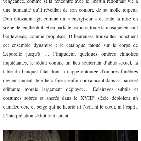
vengeance, comme si la rencontre avec le libertin redonnait vie à
une humanité qu’il réveillait de son confort, de sa molle torpeur.
Don Giovanni agit comme un « énergiseur » et toute la mise en
scène, le jeu théâtral, et en parfaite osmose, toute la musique en sont
bouleversés, comme propulsés. D’heureuses trouvailles ponctuent
cet ensemble dynamisé : le catalogue tatoué sur le corps de
Leporello jusqu’à … l’impudeur, quelques ombres chinoises
inquiétantes, le réduit comme un lieu souterrain d’abus sexuel, la
table du banquet fatal dont la nappe entourée d’ombres funèbres
devient linceul, le « lieto fine » enfin convaincant dans sa naïve et
édifiante morale largement déployée… Éclairages subtils et
costumes sobres et ancrés dans le XVIII° siècle déploient un
camaïeu ocre et beige qui ne heurte ni l’œil, ni le cœur, ni l’esprit.
L’interprétation séduit tout autant.