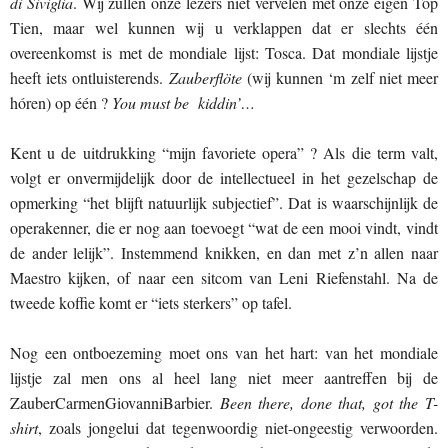
di Siviglia
. Wij zullen onze lezers niet vervelen met onze eigen Top
Tien, maar wel kunnen wij u verklappen dat er slechts één
overeenkomst is met de mondiale lijst: Tosca. Dat mondiale lijstje
heeft iets ontluisterends.
Zauberflöte
(wij kunnen ‘m zelf niet meer
hóren) op één ?
You must be kiddin’…
Kent u de uitdrukking “mijn favoriete opera” ? Als die term valt,
volgt er onvermijdelijk door de intellectueel in het gezelschap de
opmerking “het blijft natuurlijk subjectief”. Dat is waarschijnlijk de
operakenner, die er nog aan toevoegt “wat de een mooi vindt, vindt
de ander lelijk”. Instemmend knikken, en dan met z’n allen naar
Maestro kijken, of naar een sitcom van Leni Riefenstahl. Na de
tweede koffie komt er “iets sterkers” op tafel.
Nog een ontboezeming moet ons van het hart: van het mondiale
lijstje zal men ons al heel lang niet meer aantreffen bij de
ZauberCarmenGiovanniBarbier.
Been there, done that, got the T-
shirt
, zoals jongelui dat tegenwoordig niet-ongeestig verwoorden.