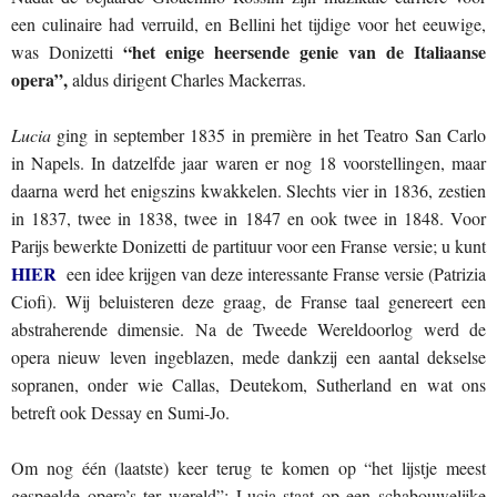
een culinaire had verruild, en Bellini het tijdige voor het eeuwige,
“het enige heersende genie van de Italiaanse
was Donizetti
opera”,
aldus dirigent Charles Mackerras.
Lucia
ging in september 1835 in première in het Teatro San Carlo
in Napels. In datzelfde jaar waren er nog 18 voorstellingen, maar
daarna werd het enigszins kwakkelen. Slechts vier in 1836, zestien
in 1837, twee in 1838, twee in 1847 en ook twee in 1848. Voor
Parijs bewerkte Donizetti de partituur voor een Franse versie; u kunt
HIER
een idee krijgen van deze interessante Franse versie (Patrizia
Ciofi). Wij beluisteren deze graag, de Franse taal genereert een
abstraherende dimensie. Na de Tweede Wereldoorlog werd de
opera nieuw leven ingeblazen, mede dankzij een aantal dekselse
sopranen, onder wie Callas, Deutekom, Sutherland en wat ons
betreft ook Dessay en Sumi-Jo.
Om nog één (laatste) keer terug te komen op “het lijstje meest
gespeelde opera’s ter wereld”: Lucia staat op een schabouwelijke