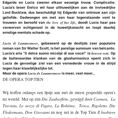
Edgardo en Lucia zweren elkaar eeuwige trouw. Complicatie:
Lucia’s broer Enrico wil haar uithuwelijken aan de invloedrijke
Lord Bucklaw, dus beschuldigt hij Edgardo van ontrouw aan zijn
geliefde. Gedwongen om met een haar tegenstaande vent te
the love of her life
trouwen en beroofd van
, doodt Lucia haar pas
verworven echtgenoot in de huwelijksnacht en loopt daarbij
ernstige mentale schade op.
Lucia di Lammermoor
, gebaseerd op de destijds zeer populaire
roman van Sir Walter Scott, is het parelige summum van belcanto.
heaven sent
Lucia’s aria “Il dolce suono micolpì di sua voce!” is
. Op
de buitenaardse klanken van de glasharmonica opent zich in
Lucia de gevoelige ziel van een vernederde vrouw in de strijd
tegen haar klaarblijkelijke lot.
Lucia de Lammermoor
Maar de opera
is meer, veel meer…
DE OPERA TOP-TIEN
Wij troffen onlangs een lijstje aan met de meest gespeelde opera’s
ter wereld. Met op één
Die Zauberflöte
, gevolgd door
Carmen, La
Traviata, Le nozze di Figaro, La Bohème, Tosca, Rigoletto, Die
Fledermaus, Don Giovanni
en nog net in de Top Tien
Il barbiere