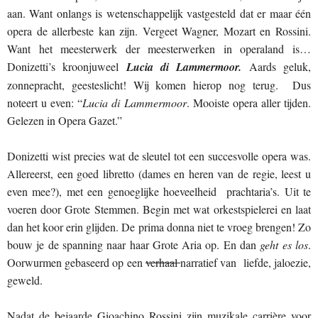
aan. Want onlangs is wetenschappelijk vastgesteld dat er maar één
opera de allerbeste kan zijn. Vergeet Wagner, Mozart en Rossini.
Want het meesterwerk der meesterwerken in operaland is…
Donizetti’s kroonjuweel
Lucia di Lammermoor.
Aards geluk,
zonnepracht, geesteslicht! Wij komen hierop nog terug. Dus
noteert u even: “
Lucia di Lammermoor
. Mooiste opera aller tijden.
Gelezen in Opera Gazet.”
Donizetti wist precies wat de sleutel tot een succesvolle opera was.
Allereerst, een goed libretto (dames en heren van de regie, leest u
even mee?), met een genoeglijke hoeveelheid prachtaria’s. Uit te
voeren door Grote Stemmen. Begin met wat orkestspielerei en laat
dan het koor erin glijden. De prima donna niet te vroeg brengen! Zo
bouw je de spanning naar haar Grote Aria op. En dan
geht es los
.
Oorwurmen gebaseerd op een
verhaal
narratief van liefde, jaloezie,
geweld.
Nadat de bejaarde Gioachino Rossini zijn muzikale carrière voor