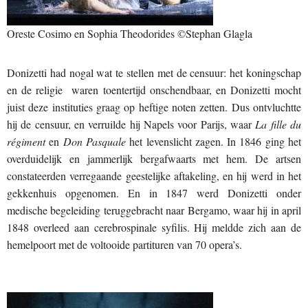
Oreste Cosimo en Sophia Theodorides ©Stephan Glagla
Donizetti had nogal wat te stellen met de censuur: het koningschap
en de religie waren toentertijd onschendbaar, en Donizetti mocht
juist deze instituties graag op heftige noten zetten. Dus ontvluchtte
hij de censuur, en verruilde hij Napels voor Parijs, waar
La fille du
régiment
en
Don Pasquale
het levenslicht zagen. In 1846 ging het
overduidelijk en jammerlijk bergafwaarts met hem. De artsen
constateerden verregaande geestelijke aftakeling, en hij werd in het
gekkenhuis opgenomen. En in 1847 werd Donizetti onder
medische begeleiding teruggebracht naar Bergamo, waar hij in april
1848 overleed aan cerebrospinale syfilis. Hij meldde zich aan de
hemelpoort met de voltooide partituren van 70 opera’s.