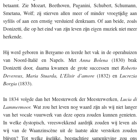
betaamt. Zie Mozart, Beethoven, Paganini, Schubert, Schumann,
Smetana, Wolf; zij stierven allen meer of minder vroegtijdig aan
syfilis of aan een ernstig versluierd denkraam. Of aan beide, zoals
Donizetti, die op het eind van zijn leven zijn eigen muziek niet meer
herkende.
Hij werd geboren in Bergamo en leerde het vak in de operahuizen
van Noord-Italië en Napels. Met
Anna Bolena
(1830) brak
Donizetti door, daarna kwamen de grote successen met
Roberto
Devereux
,
Maria Stuarda, L’Elisir d’amore
(1832) en
Lucrezia
Borgia
(1833).
In 1834 volgde dan het Meesterwerk der Meesterwerken,
Lucia di
Lammermoor.
Wat zou het leven nog waard zijn als wij niet langer
van het vocale vuurwerk van deze opera zouden kunnen genieten.
In welke dystopisch, vreeswekkend aardrijk zouden wij leven als
wij van de Waanzinscène uit de laatste akte verstoken zouden
blijven? Tot welke ijselijke, beestachtige samenleving zou ons