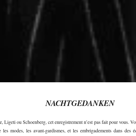
NACHTGEDANKEN
, Ligeti ou Schoenberg, cet enregistrement n’est pas fait pour vous. V
se les modes, les avant-gardismes, et les embrigadements dans des é