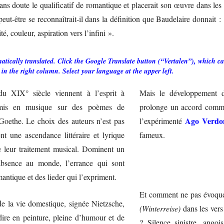
ans doute le qualificatif de romantique et placerait son œuvre dans les 
peut-être se reconnaîtrait-il dans la définition que Baudelaire donnait
ité, couleur, aspiration vers l’infini ».
tically translated. Click the Google Translate button (“Vertalen”), which can
 in the right column. Select your language at the upper left.
du XIX° siècle viennent à l’esprit à
Mais le développement 
r mis en musique sur des poèmes de
prolonge un accord comme 
Ago Verdo
Goethe. Le choix des auteurs n’est pas
l’expérimenté
t une ascendance littéraire et lyrique
fameux.
e leur traitement musical. Dominent un
absence au monde, l’errance qui sont
ntique et des lieder qui l’expriment.
Et comment ne pas évoque
e la vie domestique, signée Nietzsche,
(Winterreise)
dans les vers
dire en peinture, pleine d’humour et de
? Silence sinistre, angoi