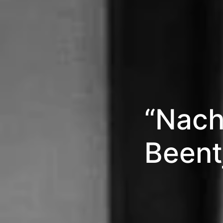
“Nach
Beentj