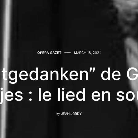
OPERA GAZET
MARCH 18, 2021
tgedanken” de 
es : le lied en s
by
JEAN JORDY