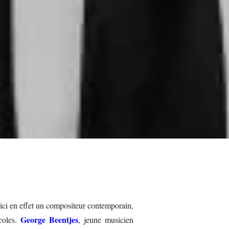
oici en effet un compositeur contemporain,
George Beentjes
coles.
, jeune musicien