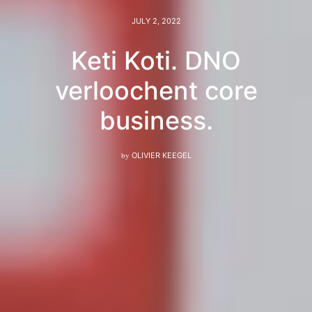
JULY 2, 2022
Keti Koti. DNO
verloochent core
business.
by
OLIVIER KEEGEL