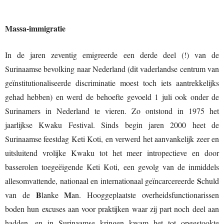
Massa-immigratie
In de jaren zeventig emigreerde een derde deel (!) van de
Surinaamse bevolking naar Nederland (dit vaderlandse centrum van
geïnstitutionaliseerde discriminatie moest toch iets aantrekkelijks
gehad hebben) en werd de behoefte gevoeld 1 juli ook onder de
Surinamers in Nederland te vieren. Zo ontstond in 1975 het
jaarlijkse Kwaku Festival. Sinds begin jaren 2000 heet de
Surinaamse feestdag Keti Koti, en verwerd het aanvankelijk zeer en
uitsluitend vrolijke Kwaku tot het meer intropectieve en door
basserolen toegeëigende Keti Koti, een gevolg van de inmiddels
S
allesomvattende, nationaal en internationaal geïncarcereerde
chuld
B
M
van de
lanke
an. Hooggeplaatste overheidsfunctionarissen
boden hun excuses aan voor praktijken waar zij part noch deel aan
hadden, en in Surinaamse kringen kwam het tot opgestookte