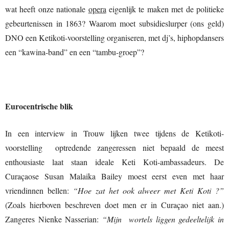
wat heeft onze nationale
opera
eigenlijk te maken met de politieke
gebeurtenissen in 1863? Waarom moet subsidieslurper (ons geld)
DNO een Ketikoti-voorstelling organiseren, met dj’s, hiphopdansers
een “kawina-band” en een “tambu-groep”?
Eurocentrische blik
In een interview in Trouw lijken twee tijdens de Ketikoti-
voorstelling optredende zangeressen niet bepaald de meest
enthousiaste laat staan ideale Keti Koti-ambassadeurs. De
Curaçaose Susan Malaika Bailey moest eerst even met haar
vriendinnen bellen:
“Hoe zat het ook alweer met Keti Koti ?”
(Zoals hierboven beschreven doet men er in Curaçao niet aan.)
Zangeres Nienke Nasserian:
“Mijn wortels liggen gedeeltelijk in