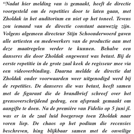
“Nadat hier melding van is gemaakt, heeft de directie
voorgesteld om de repetities door te laten gaan, met
Zholdak in het auditorium en niet op het toneel. Tevens
zou iemand van de directie constant aanwezig zijn.
Volgens algemeen directeur Stijn Schoonderwoerd gaven
alle artiesten en medewerkers van de productie aan met
deze maatregelen verder te kunnen. Behalve een
danseres die door Zholdak ongewenst was betast. Bij de
eerste repetitie in de grote zaal keek de regisseur mee via
een videoverbinding. Daarna meldde de directie dat
Zholdak onder voorwaarden weer uitgenodigd werd bij
de repetities. De danseres die was betast, heeft samen
met de figurant die de brandbrief schreef over het
grensoverschrijdend gedrag, een afspraak gemaakt om
aangifte te doen. Na de première van Fidelio op 5 juni jl.
was er in de zaal luid boegeroep toen Zholdak naar
voren liep. De chaos op het podium die recensies
beschreven, hing blijkbaar samen met de onveilige