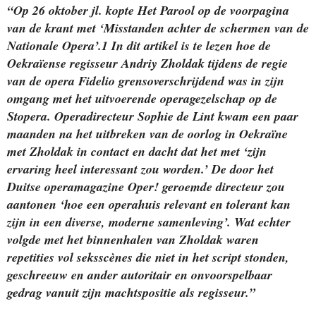
“Op 26 oktober jl. kopte Het Parool op de voorpagina
van de krant met ‘Misstanden achter de schermen van de
Nationale Opera’.1 In dit artikel is te lezen hoe de
Oekraïense regisseur Andriy Zholdak tijdens de regie
van de opera Fidelio grensoverschrijdend was in zijn
omgang met het uitvoerende operagezelschap op de
Stopera. Operadirecteur Sophie de Lint kwam een paar
maanden na het uitbreken van de oorlog in Oekraïne
met Zholdak in contact en dacht dat het met ‘zijn
ervaring heel interessant zou worden.’ De door het
Duitse operamagazine Oper! geroemde directeur zou
aantonen ‘hoe een operahuis relevant en tolerant kan
zijn in een diverse, moderne samenleving’. Wat echter
volgde met het binnenhalen van Zholdak waren
repetities vol seksscènes die niet in het script stonden,
geschreeuw en ander autoritair en onvoorspelbaar
gedrag vanuit zijn machtspositie als regisseur.”