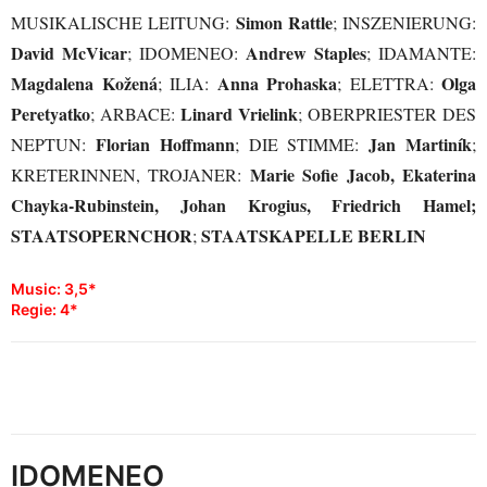
Simon Rattle
MUSIKALISCHE LEITUNG:
; INSZENIERUNG:
David McVicar
Andrew Staples
; IDOMENEO:
; IDAMANTE:
Magdalena Kožená
Anna Prohaska
Olga
; ILIA:
; ELETTRA:
Peretyatko
Linard Vrielink
; ARBACE:
; OBERPRIESTER DES
Florian Hoffmann
Jan Martiník
NEPTUN:
; DIE STIMME:
;
Marie Sofie Jacob, Ekaterina
KRETERINNEN, TROJANER:
Chayka-Rubinstein, Johan Krogius, Friedrich Hamel;
STAATSOPERNCHOR
STAATSKAPELLE BERLIN
;
Music: 3,5*
Regie: 4*
IDOMENEO