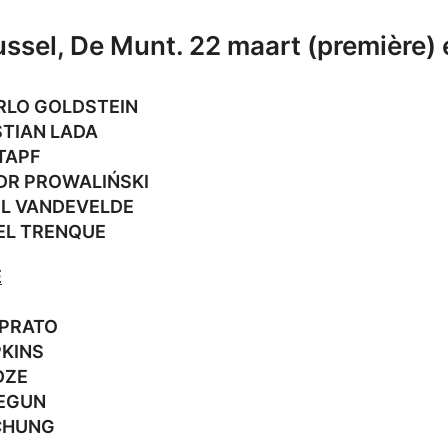
ussel, De Munt. 22 maart (première) e
CARLO GOLDSTEIN
YSTIAN LADA
TAPF
NDR PROWALIŃSKI
IEL VANDEVELDE
EL TRENQUE
E
 PRATO
PKINS
DZE
LEGUN
CHUNG