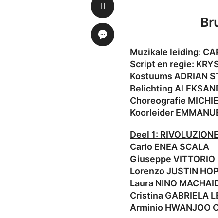
Br
Muzikale leiding: 
Script en regie: KR
Kostuums ADRIAN S
Belichting ALEKSA
Choreografie MICH
Koorleider EMMANU
Deel 1: RIVOLUZION
Carlo ENEA SCALA
Giuseppe VITTORIO
Lorenzo JUSTIN HO
Laura NINO MACHAI
Cristina GABRIELA 
Arminio HWANJOO 