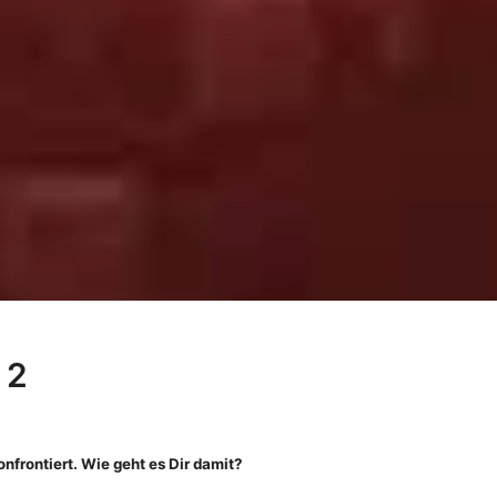
 2
frontiert. Wie geht es Dir damit?