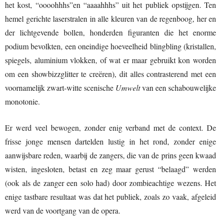
het kost, “oooohhhs”en “aaaahhhs” uit het publiek opstijgen. Ten
hemel gerichte laserstralen in alle kleuren van de regenboog, her en
der lichtgevende bollen, honderden figuranten die het enorme
podium bevolkten, een oneindige hoeveelheid blingbling (kristallen,
spiegels, aluminium vlokken, of wat er maar gebruikt kon worden
om een showbizzglitter te creëren), dit alles contrasterend met een
voornamelijk zwart-witte scenische
Umwelt
van een schabouwelijke
monotonie.
Er werd veel bewogen, zonder enig verband met de context. De
frisse jonge mensen dartelden lustig in het rond, zonder enige
aanwijsbare reden, waarbij de zangers, die van de prins geen kwaad
wisten, ingesloten, betast en zeg maar gerust “belaagd” werden
(ook als de zanger een solo had) door zombieachtige wezens. Het
enige tastbare resultaat was dat het publiek, zoals zo vaak, afgeleid
werd van de voortgang van de opera.