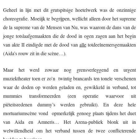
Geheel in lijn met dit grutspitsige hoetelwerk was de onzinnige
choreografie. Moeiijk te begrijpen, wellicht alleen door het supreme
de la supreme van de Mensen van Nu, was waarom de dans van de
jonge totslaafgemaakten die de dood in ogen zagen aan het begin
van akte II eindigde met de dood van
alle
totdeelnemersgemaakten
(Aida’s rouw zit in die scène…).
Maar het werd zowaar nog grensverleggend en urgent
muziektheater toen er zo’n twintig brancards ten tonele verschenen
waar de doden op werden geladen en, gewikkeld in verband, tot
mummies transformeerden (een operatie waarvoor uit
piëteitsredenen dummy’s werden gebruikt). En deze hele
mortuariumscène vond opmerkelijk genoeg plaats tijdens het duet
van Aida en Amneris… Het Arena-publiek blonk uit in
welwillendheid om het verband tussen de twee conflicterende