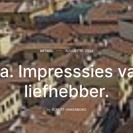
ARTIKEL
AUGUST 10, 2024
a. Impresssies v
liefhebber.
by
ROBERT VINKENBORG