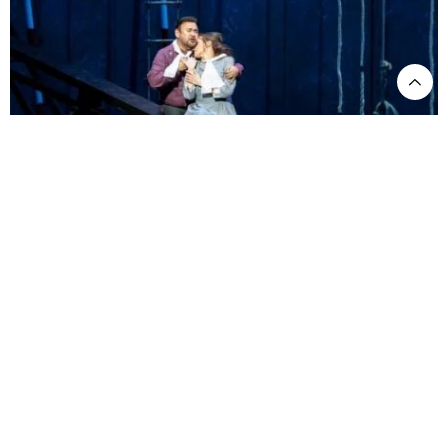
@Emilie_Brouchon - Opera national de Paris. Lucia di Lammermoor, 22-23.
À cette Lucie translucide il ne fallait pas un amoureux trop corsé, ce
J
a
vier Camarena
qui rend compréhensible le choix de
– lequel ne
nous a guère convaincu dans son récent disque entièrement
consacré à Donizetti,
Signor Gaetano
(chez Pentatone). Sur la vaste
scène de la Bastille, il fait cependant valoir une vaillante projection,
une émission saine, une excellente diction, et si cet Edgardo
ressemble trop à Elvino ou à Nemorino, son timbre clair convient