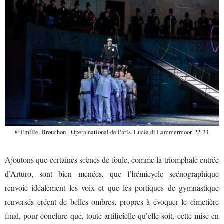
@Emilie_Brouchon - Opera national de Paris. Lucia di Lammermoor, 22-23.
Ajoutons que certaines scènes de foule, comme la triomphale entrée
d’Arturo, sont bien menées, que l’hémicycle scénographique
renvoie idéalement les voix et que les portiques de gymnastique
renversés créent de belles ombres, propres à évoquer le cimetière
final, pour conclure que, toute artificielle qu’elle soit, cette mise en