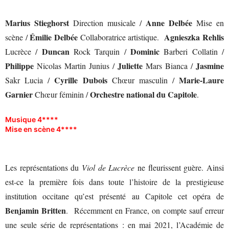
Marius Stieghorst
Anne Delbée
Direction musicale /
Mise en
Émilie Delbée
Agnieszka Rehlis
scène /
Collaboratrice artistique.
Duncan
Dominic
Lucrèce /
Rock Tarquin /
Barberi Collatin /
Philippe
Juliette
Jasmine
Nicolas Martin Junius /
Mars Bianca /
Cyrille Dubois
Marie-Laure
Sakr Lucia /
Chœur masculin /
Garnier
Orchestre national du Capitole
Chœur féminin /
.
Musique 4****
Mise en scène 4****
Les représentations du
Viol de Lucrèce
ne fleurissent guère. Ainsi
est-ce la première fois dans toute l’histoire de la prestigieuse
institution occitane qu’est présenté au Capitole cet opéra de
Benjamin Britten
. Récemment en France, on compte sauf erreur
une seule série de représentations : en mai 2021, l’Académie de