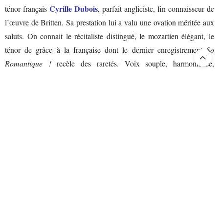
Cyrille Dubois
ténor français
, parfait angliciste, fin connaisseur de
l’œuvre de Britten. Sa prestation lui a valu une ovation méritée aux
saluts. On connait le récitaliste distingué, le mozartien élégant, le
ténor de grâce à la française dont le dernier enregistrement
So
Romantique !
recèle des raretés. Voix souple, harmonieuse,
engagement sans faille, sens de la scène raffiné, maitrise de tous les
registres, de l’imprécation à la prière, il s’impose comme un maitre
du jeu en tous points admirable. Plus statique – ainsi l’a voulue la
Marie-Laure
metteure en scène -, imposant une noble majesté,
Garnier
fait valoir une autorité vocale, non sans dureté parfois.
Agnieszka Rehlis
dessine une Lucrèce distinguée, à la chasteté un
peu froide que réchauffent des graves de mezzo et une dignité
conforme à la tradition