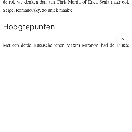
de rol, we denken dan aan Chris Merritt of Enea Scala maar ook
Sergei Romanovsky, zo uniek maakte.
Hoogtepunten
Met een derde Russische tenor, Maxim Mironov, had de Luikse
opera een zanger geëngageerd die de rol van Rodrigo, bij Rossini
een hoofdrol, op het lijf geschreven is. Niet enkel zijn zang met
coloraturen, roulades en topnoten, maar ook zijn vertolking van het
personage waren ongetwijfeld de hoogtepunten van de voorstelling.
Wel klonk zijn stem in de hogere regionen iets minder vrij dan we
van hem gewend zijn. De Georgische sopraan Salome Jicia moet
niet veel voor hem onderdoen. Haar interpretatie van het bekende
Wilgenlied in het laatste bedrijf is schitterend. Passend bij haar
eerder dramatisch getinte stem speelt ze een Desdemona die haar lot
niet gelaten ondergaat.