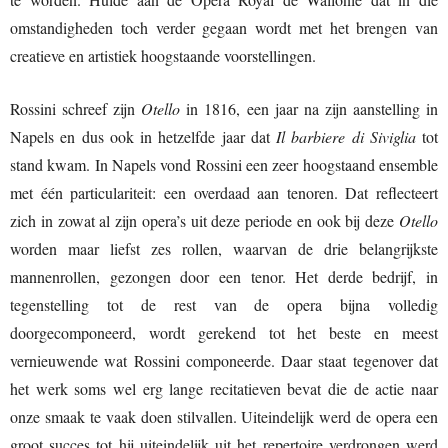
omstandigheden toch verder gegaan wordt met het brengen van
creatieve en artistiek hoogstaande voorstellingen.
Rossini schreef zijn
Otello
in 1816, een jaar na zijn aanstelling in
Napels en dus ook in hetzelfde jaar dat
Il barbiere di Siviglia
tot
stand kwam. In Napels vond Rossini een zeer hoogstaand ensemble
met één particulariteit: een overdaad aan tenoren. Dat reflecteert
zich in zowat al zijn opera’s uit deze periode en ook bij deze
Otello
worden maar liefst zes rollen, waarvan de drie belangrijkste
mannenrollen, gezongen door een tenor. Het derde bedrijf, in
tegenstelling tot de rest van de opera bijna volledig
doorgecomponeerd, wordt gerekend tot het beste en meest
vernieuwende wat Rossini componeerde. Daar staat tegenover dat
het werk soms wel erg lange recitatieven bevat die de actie naar
onze smaak te vaak doen stilvallen. Uiteindelijk werd de opera een
groot succes tot hij uiteindelijk uit het repertoire verdrongen werd