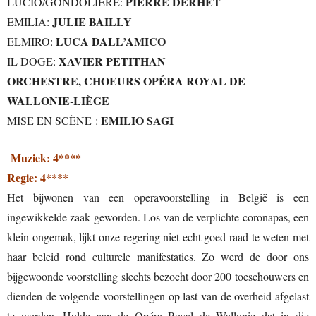
PIERRE DERHET
LUCIO/GONDOLIERE:
JULIE BAILLY
EMILIA:
LUCA DALL’AMICO
ELMIRO:
XAVIER PETITHAN
IL DOGE:
ORCHESTRE, CHOEURS OPÉRA ROYAL DE
WALLONIE-LIÈGE
EMILIO SAGI
MISE EN SCÈNE :
Muziek: 4****
Regie: 4****
Het bijwonen van een operavoorstelling in België is een
ingewikkelde zaak geworden. Los van de verplichte coronapas, een
klein ongemak, lijkt onze regering niet echt goed raad te weten met
haar beleid rond culturele manifestaties. Zo werd de door ons
bijgewoonde voorstelling slechts bezocht door 200 toeschouwers en
dienden de volgende voorstellingen op last van de overheid afgelast
te worden. Hulde aan de Opéra Royal de Wallonie dat in die