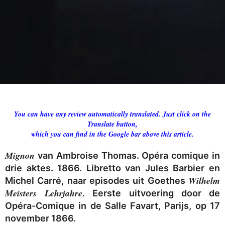
You can have any review automatically translated. Just click on the
Translate button,
which you can find in the Google bar above this article.
Mignon
van Ambroise Thomas. Opéra comique in
drie aktes. 1866. Libretto van Jules Barbier en
Wilhelm
Michel Carré, naar episodes uit Goethes
Meisters Lehrjahre
. Eerste uitvoering door de
Opéra-Comique in de Salle Favart, Parijs, op 17
november 1866.