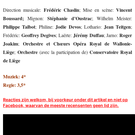
Frédéric Chaslin
Vincent
Direction musicale:
; Mise en scène:
Boussard;
Stéphanie d’Oustrac
Mignon:
; Wilhelm Meister:
Philippe Talbot
Jodie Devos
Jean Teitgen
; Philine:
; Lothario:
;
Geoffrey Degives
Jérémy Duffau
Roger
Frédéric:
; Laërte:
; Jarno:
Joakim
Orchestre et Chœurs Opéra Royal de Wallonie-
;
Liège
Orchestre
Conservatoire Royal
;
(avec la participation de)
de Liège
Muziek: 4*
Regie: 3,5*
Reacties zijn welkom, bij voorkeur onder dit artikel en niet op
Facebook, waarvan de meeste recensenten geen lid zijn.