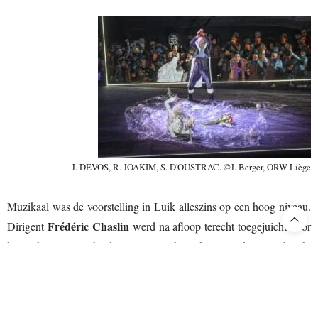
J. DEVOS, R. JOAKIM, S. D'OUSTRAC. ©J. Berger, ORW Liège
Muzikaal was de voorstelling in Luik alleszins op een hoog niveau.
Frédéric Chaslin
Dirigent
werd na afloop terecht toegejuicht door
het enthousiaste publiek. Samen met het orkest van de ORW bracht
hij een feilloze en spannende interpretatie van Thomas’ partituur. De
zangers werden op geen enkel moment overstemd en op gepaste
momenten liet hij zijn orkest ademen en konden we genieten van