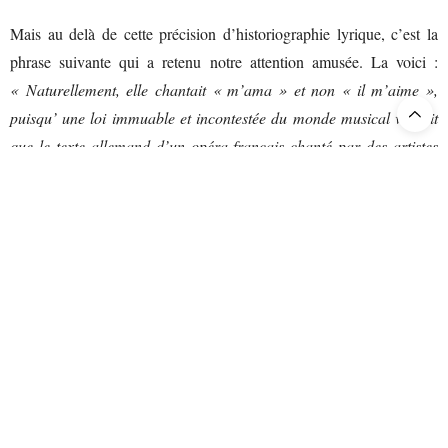
Mais au delà de cette précision d’historiographie lyrique, c’est la
phrase suivante qui a retenu notre attention amusée. La voici :
« Naturellement, elle chantait « m’ama » et non « il m’aime »,
puisqu’ une loi immuable et incontestée du monde musical voulait
que le texte allemand d’un opéra français chanté par des artistes
suédois, fût traduit en italien, afin d’être plus facilement compris
d’un public de langue anglaise. »
Et nul ne s’offusque de cette
bizarrerie linguistique imposées par la coutume : des paroles
françaises transposées en allemand puis en italien pour être
compréhensibles par cette société anglophone. Enfonçant le clou,
Edith Wharton « enfonce » aussitôt après son personnage, homme
par ailleurs de goût et de culture, polyglotte, dont le lecteur mesure
aussitôt la « normalité », l’emprisonnement dans les normes, le
condamnant d’emblée à rester victime consentante de de cet
asservissement de l’esprit critique.
« Cela semblait aussi naturel à