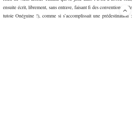
ensuite écrit, librement, sans entrave, faisant fi des conventions (elle
tutoie Onéguine !), comme si s’accomplissait une prédestination :
«
to v vycniem soujdieno sovietié / To volia nieba : ia tvoïa
» (Tu
m’étais destiné par un décret d’en haut/ C’est Dieu qui l’a voulu, je
t’appartiens !). Il faudrait étudier comment le cor, le hautbois, la
trompette accompagnent les phases de cette déclaration ardente à la
quelle l’aurore frémissant à l’orchestre vient mettre un terme. Une
référence musicale ? La Tatiana de Galina Vichnievskaya.