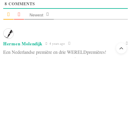
8
COMMENTS
Newest
Hermen Molendijk
4 years ago
Een Nederlandse première en drie WERELDpremières!
Tsjonge, wat worden we weer verwend!!!!
Reply
1
Pieter K. de Haan
4 years ago
Ik moet een correctie aanbrengen op mijn eerdere commentaar. De
genoemde werken worden uitgevoerd binnen het kader van het
Opera Forward Festival. DNO brengt in februari in elk geval 3
concertante uitvoeringen van Salome, die in de plaats komen van
de oorspronkelijk geplande geënsceneerde serie..