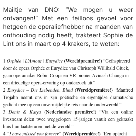
Mailtje van DNO: “We mogen u weer
ontvangen!” Met een feilloos gevoel voor
hetgeen de operaliefhebber na maanden van
onthouding nodig heeft, trakteert Sophie de
Lint ons in maart op 4 krakers, te weten:
(Wereldpremière!)
1
Orphée | L’Amour | Eurydice
“Geïnspireerd
door de opera Orphée et Eurydice van Christoph Willibald Gluck,
gaan operamaker Robin Coops en VR-pionier Avinash Changa in
een driedelige opera-ervaring op onderzoek uit.”
(Wereldpremière!)
2
Eurydice – Die Liebenden, Blind
“Manfred
Trojahn neemt ons in zijn poëtische en eigentijdse dramatische
gedicht mee op een onvermijdelijke reis naar de onderwereld.”
(Nederlandse première!)
3
Denis & Katya
“Via een online
livestream delen twee weggelopen 15-jarigen vanuit een gekraakt
huis hun laatste uren met de wereld.”
(Wereldpremière!)
4
“I have missed you forever”
“Een optocht