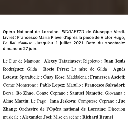
RIGOLETTO
Opéra National de Lorraine.
de Giuseppe Verdi.
Livret : Francesco Maria Piave, d’après la pièce de Victor Hugo,
Le Roi s’amuse.
Jusqu’au 1 juillet 2021. Date du spectacle:
dimanche 27 juin.
Alexey Tatarintsev
Juan Jesús
Le Duc de Mantoue :
; Rigoletto :
Rodríguez
Rocío Pérez
Agnès
; Gilda :
; La mère de Gilda :
Letestu
Őnay Köse
Francesca Ascioti
; Sparafucile :
; Maddalena :
;
Pablo Lopez
Francesco Salvadori
Comte Monterone :
; Marullo :
;
Bo Zhao
Samuel Namotte
Borsa:
; Comte Ceprano :
; Giovanna :
Aline Martin
nna Jeskova
Jue
; Le Page : I
; Comptesse Ceprano :
Zhang
Orchestre de l’Opéra national de Lorraine
;
; Direction
Alexander Joel
Richard Brunel
musicale :
; Mise en scène :