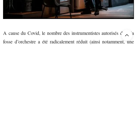
A cause du Covid, le nombre des instrumentistes autorisés dans la
fosse d’orchestre a été radicalement réduit (ainsi notamment, une
flûte, un hautbois, une clarinette). Frédéric Chaslin a réalisé et réussi
(comme il l’avait fait pour la
Tosca
actuellement à La Monnaie)
une « réduction » qui, une fois de plus, et on en prend l’habitude,
confère davantage de nuances et d’intimité à des séquences qui
normalement déferlent. Cela nous vaut de beaux duos entre une
voix et un instrument, cela nous permet de mieux percevoir
certaines architectures de la partition.
Alexander Joel, le chef, prouve combien il maîtrise cette œuvre,
dans ses moyens et dans ses effets, et vit manifestement une belle
rencontre épanouie avec l’Orchestre et le Chœur de l’Opéra