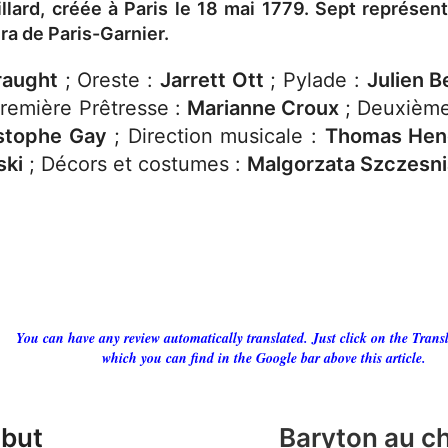
llard, créée à Paris le 18 mai 1779. Sept représe
ra de Paris-Garnier.
raught
; Oreste :
Jarrett Ott
; Pylade :
Julien 
Première Prêtresse :
Marianne Croux
; Deuxième
stophe Gay
; Direction musicale :
Thomas Hen
ski
; Décors et costumes :
Malgorzata Szczesni
You can have any review automatically translated. Just click on the Transl
which you can find in the Google bar above this article.
 but
Baryton au c