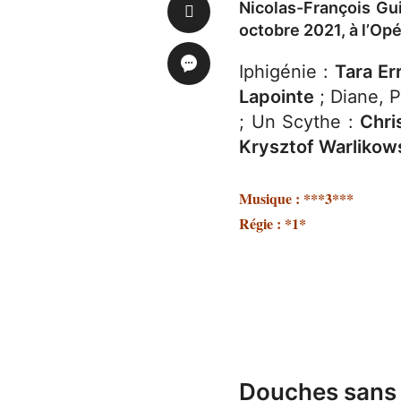
Nicolas-François Gui
octobre 2021, à l’Opé
Iphigénie :
Tara Er
Lapointe
; Diane, 
; Un Scythe :
Chri
Krysztof Warlikow
Musique : ***3***
Régie : *1*
Douches sans