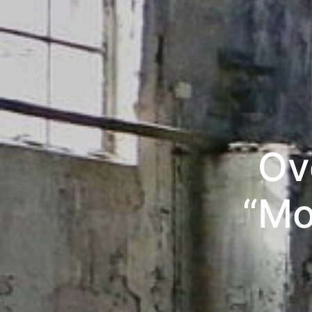
Ov
“Mo