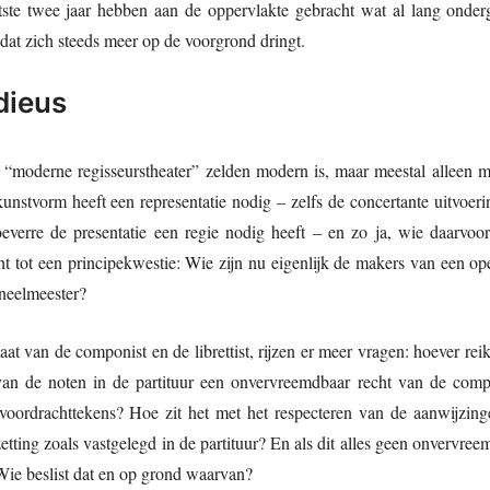
tste twee jaar hebben aan de oppervlakte gebracht wat al lang onde
dat zich steeds meer op de voorgrond dringt.
dieus
t “moderne regisseurstheater” zelden modern is, maar meestal alleen m
nstvorm heeft een representatie nodig – zelfs de concertante uitvoeri
verre de presentatie een regie nodig heeft – en zo ja, wie daarvoor 
 tot een principekwestie: Wie zijn nu eigenlijk de makers van een oper
neelmeester?
at van de componist en de librettist, rijzen er meer vragen: hoever rei
van de noten in de partituur een onvervreemdbaar recht van de compo
voordrachttekens? Hoe zit het met het respecteren van de aanwijzinge
etting zoals vastgelegd in de partituur? En als dit alles geen onvervreem
 Wie beslist dat en op grond waarvan?