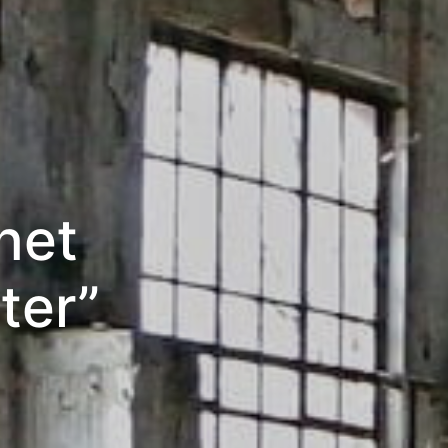
het
ter”