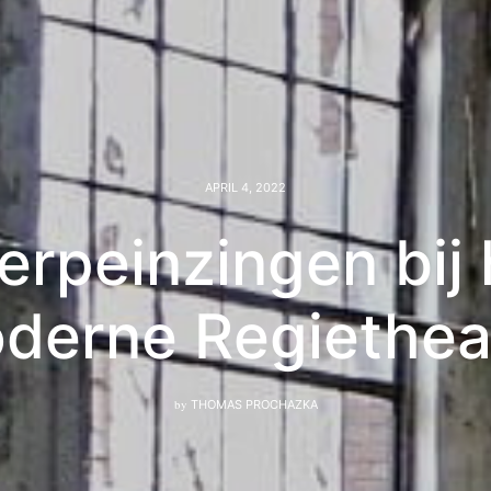
APRIL 4, 2022
erpeinzingen bij 
derne Regiethea
by
THOMAS PROCHAZKA