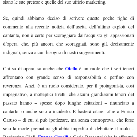
siano le sue pretese e quelle del suo ufficio marketing.
Se, quindi abbiamo deciso di scrivere queste poche righe di
commento alla recente notizia dell’uscita dell’ultimo exploit del
cantante, non è certo per scoraggiare dall’acquisto gli appassionati
d’opera, che, più ancora che scoraggiati, sono già decisamente
indignati, senza alcun bisogno di nostri suggerimenti.
Otello
Chi sa di opera, sa anche che
è un ruolo che i veri tenori
affrontano con grande senso di responsabilità e perfino con
reverenza. Anzi, è un ruolo considerato, per il protagonista, così
impegnativo, a molteplici livelli, che alcuni grandissimi tenori del
passato hanno – spesso dopo lunghe esitazioni – rinunciato a
cantarlo, o anche solo a inciderlo. E basterà citare, oltre a Enrico
Caruso – di cui si può ipotizzare, ma senza controprova, che forse
solo la morte prematura gli abbia impedito di debuttare il ruolo –
Franco Corelli
Beniamino Gigli,
e Carlo Bergonzi (che lo affrontò