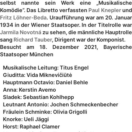
selbst nannte sein Werk eine „Musikalische
Komödie“. Das Libretto verfassten
Paul Knepler
un
Fritz Löhner-Beda
. Uraufführung war am 20. Janua
1934 in der Wiener Staatsoper. In der Titelrolle war
Jarmila Novotná
zu sehen, die männliche Hauptrolle
sang
Richard Tauber
, Dirigent war der Komponist.
Besucht am 18. Dezember 2021, Bayerische
Staatsoper München
Musikalische Leitung:
Titus Engel
Giuditta:
Vida Miknevičiūtė
Hauptmann Octavio:
Daniel Behle
Anna:
Kerstin Avemo
Sladek:
Sebastian Kohlhepp
Leutnant Antonio:
Jochen Schmeckenbecher
Fräulein Schminke:
Olivia Grigolli
Knorke:
Ueli Jäggi
Horst:
Raphael Clamer