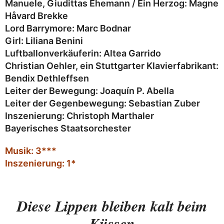
Manuele, Giudittas Ehemann / Ein Herzog:
Magne
Håvard Brekke
Lord Barrymore:
Marc Bodnar
Girl:
Liliana Benini
Luftballonverkäuferin:
Altea Garrido
Christian Oehler, ein Stuttgarter Klavierfabrikant:
Bendix Dethleffsen
Leiter der Bewegung:
Joaquín P. Abella
Leiter der Gegenbewegung:
Sebastian Zuber
Inszenierung:
Christoph Marthaler
Bayerisches Staatsorchester
Musik: 3***
Inszenierung: 1*
Diese Lippen bleiben kalt beim
Küssen