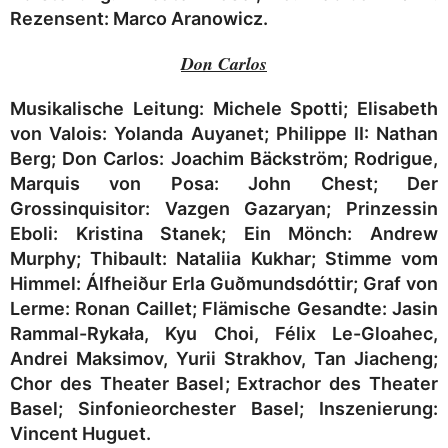
Rezensent: Marco Aranowicz.
Don Carlos
Musikalische Leitung:
Michele Spotti
; Elisabeth
von Valois:
Yolanda Auyanet
; Philippe II:
Nathan
Berg
; Don Carlos:
Joachim Bäckström
; Rodrigue,
Marquis von Posa:
John Chest
; Der
Grossinquisitor:
Vazgen Gazaryan
; Prinzessin
Eboli:
Kristina Stanek
; Ein Mönch:
Andrew
Murphy
; Thibault:
Nataliia Kukhar
; Stimme vom
Himmel:
Álfheiður Erla Guðmundsdóttir
; Graf von
Lerme:
Ronan Caillet
; Flämische Gesandte:
Jasin
Rammal-Rykała, Kyu Choi, Félix Le-Gloahec,
Andrei Maksimov, Yurii Strakhov, Tan Jiacheng
;
Chor des Theater Basel
;
Extrachor des Theater
Basel
;
Sinfonieorchester Basel;
Inszenierung:
Vincent Huguet.