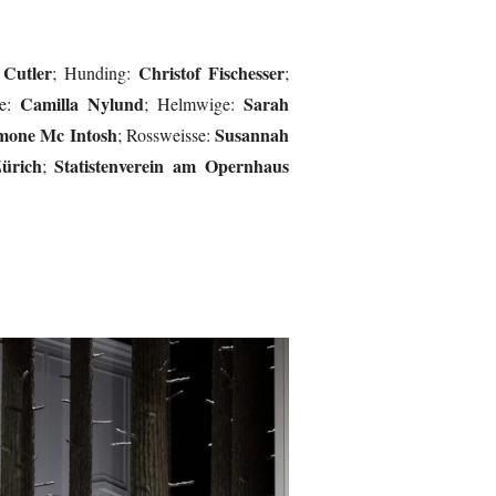
 Cutler
Christof Fischesser
; Hunding:
;
Camilla Nylund
Sarah
de:
; Helmwige:
mone Mc Intosh
Susannah
; Rossweisse:
ürich
Statistenverein am Opernhaus
;