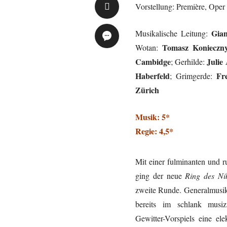
Vorstellung: Première, Oper
Gia
Musikalische Leitung:
Tomasz Konieczn
Wotan:
Cambidge
Julie
; Gerhilde:
Haberfeld
Fr
; Grimgerde:
Zürich
Musik: 5*
Regie: 4,5*
Mit einer fulminanten und 
ging der neue
Ring des Ni
zweite Runde. Generalmusi
bereits im schlank musiz
Gewitter-Vorspiels eine el