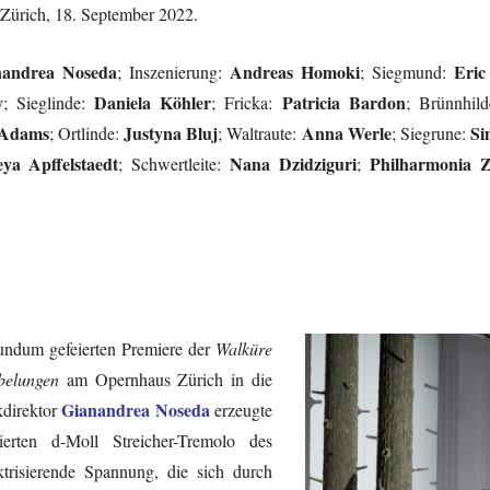
 Zürich, 18. September 2022.
nandrea Noseda
Andreas Homoki
Eric
; Inszenierung:
; Siegmund:
y
Daniela Köhler
Patricia Bardon
; Sieglinde:
; Fricka:
; Brünnhil
 Adams
Justyna Bluj
Anna Werle
Si
; Ortlinde:
; Waltraute:
; Siegrune:
eya Apffelstaedt
Nana Dzidziguri
Philharmonia Z
; Schwertleite:
;
rundum gefeierten Premiere der
Walküre
belungen
am Opernhaus Zürich in die
Gianandrea Noseda
kdirektor
erzeugte
ierten d-Moll Streicher-Tremolo des
ektrisierende Spannung, die sich durch