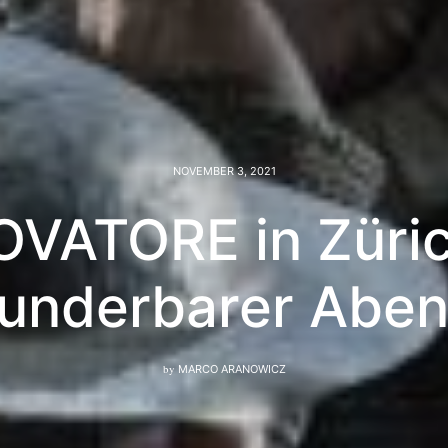
NOVEMBER 3, 2021
OVATORE in Züric
underbarer Aben
by
MARCO ARANOWICZ