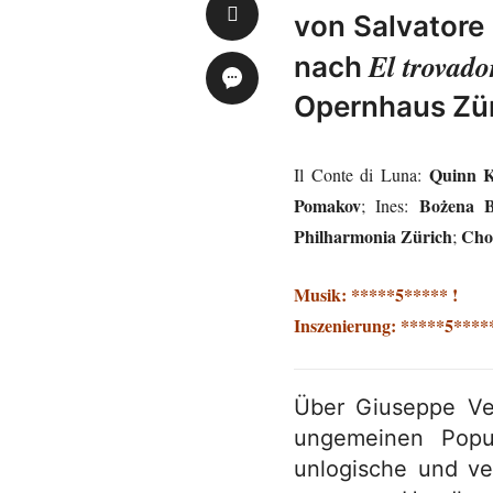
von Salvatore
El trovado
nach
Opernhaus Zür
Quinn K
Il Conte di Luna:
Pomakov
Bożena B
; Ines:
Philharmonia Zürich
Cho
;
Musik: *****5***** !
Inszenierung: *****5*****
Über Giuseppe Ver
ungemeinen Popul
unlogische und ve