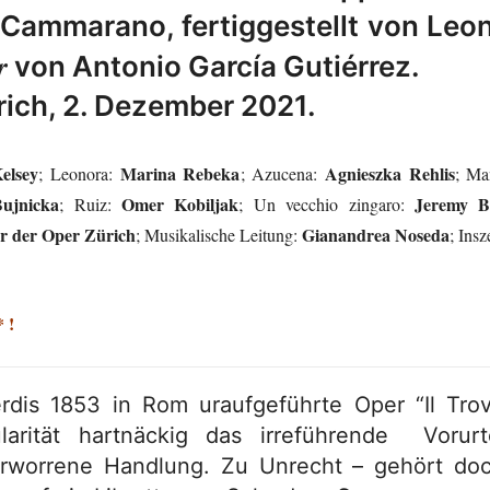
 Cammarano, fertiggestellt von Leo
r
von Antonio García Gutiérrez.
ich, 2. Dezember 2021.
elsey
Marina Rebeka
Agnieszka Rehlis
; Leonora:
; Azucena:
; Ma
ujnicka
Omer Kobiljak
Jeremy B
; Ruiz:
; Un vecchio zingaro:
r der Oper Zürich
Gianandrea Noseda
; Musikalische Leitung:
; Ins
 !
dis 1853 in Rom uraufgeführte Oper “Il Trovat
arität hartnäckig das irreführende Vorur
rworrene Handlung. Zu Unrecht – gehört doc