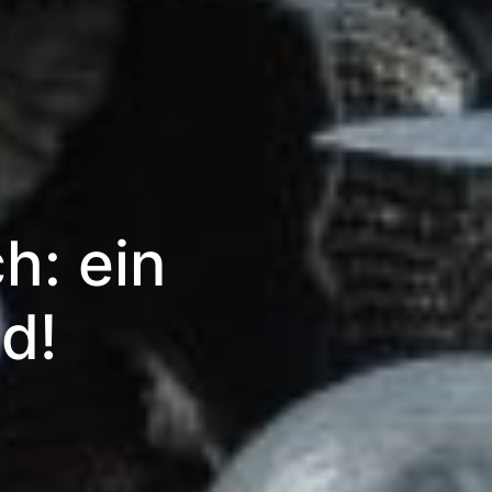
h: ein
d!