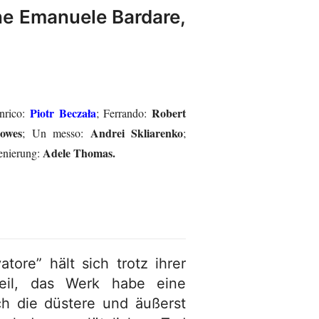
ne Emanuele Bardare,
Piotr Beczała
Robert
nrico:
; Ferrando:
owes
Andrei Skliarenko
; Un messo:
;
Adele Thomas.
zenierung:
ore” hält sich trotz ihrer
teil, das Werk habe eine
h die düstere und äußerst