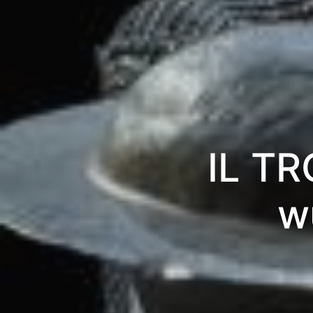
IL TR
w