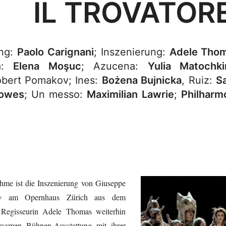
IL TROVATOR
ung:
Paolo Carignani
; Inszenierung:
Adele Tho
ra:
Elena Moşuc
; Azucena:
Yulia Matochki
obert Pomakov; Ines:
Bożena Bujnicka
, Ruiz:
S
owes
; Un messo:
Maximilian Lawrie
;
Philharm
hme ist die Inszenierung von Giuseppe
e
am Opernhaus Zürich aus dem
 Regisseurin Adele Thomas weiterhin
rsamen Bühnen-Ausstattung mit ihrer