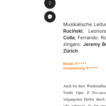
Musikalische Leit
Ruciński
; Leono
Colla
; Ferrando: R
zingaro:
Jeremy B
Zürich
Musik: 5*****
Inszenierung: 5*****
Auch bei ihrer Wiederaufna
Verdis Oper
Il Trovator
vergangenen Herbst durch
sehr gelungen. In der spa