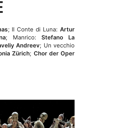
E
mas
; Il Conte di Luna:
Artur
na
; Manrico:
Stefano La
aveliy Andreev
; Un vecchio
onia Zürich
;
Chor der Oper