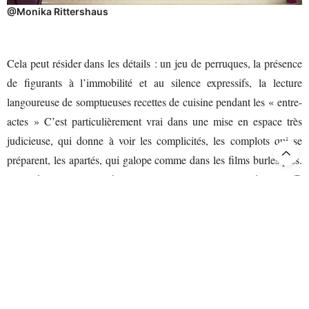
@Monika Rittershaus
Cela peut résider dans les détails : un jeu de perruques, la présence
de figurants à l’immobilité et au silence expressifs, la lecture
langoureuse de somptueuses recettes de cuisine pendant les « entre-
actes » C’est particulièrement vrai dans une mise en espace très
judicieuse, qui donne à voir les complicités, les complots qui se
préparent, les apartés, qui galope comme dans les films burlesques.
C’est dans le costume bariolé – genre papier peint – de Falstaff.
C’est surtout dans une remarquable direction d’acteurs, caractérisant
chacun de façon aussi générale que précise. On est surpris, on est
convaincus, on est heureux.
Christopher Purves
impose un Falstaff shakespearien, rabelaisien
même. Il occupe le plateau de son exubérante suffisance, corps et