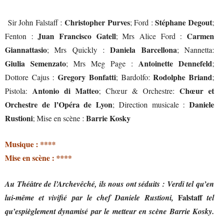
Christopher Purves
Stéphane Degout
Sir John Falstaff :
; Ford :
;
Juan Francisco
Gatell
Carmen
Fenton :
; Mrs Alice Ford :
Giannattasio
Daniela Barcellona
; Mrs Quickly :
; Nannetta:
Giulia Semenzato
Antoinette Dennefeld
; Mrs Meg Page :
;
Gregory Bonfatti
Rodolphe Briand
Dottore Cajus :
; Bardolfo:
;
Antonio di Matteo
Chœur et
Pistola:
; Chœur & Orchestre:
Orchestre de l’Opéra de Lyon
Daniele
; Direction musicale :
Rustioni
Barrie Kosky
; Mise en scène :
Musique : ****
Mise en scène : ****
Au Théâtre de l’Archevêché, ils nous ont séduits : Verdi tel qu’en
Falstaff
lui-même et vivifié par le chef Daniele Rustioni,
tel
qu’espièglement dynamisé par le metteur en scène Barrie Kosky.