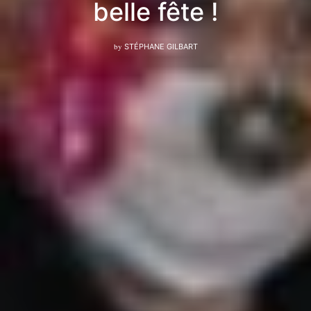
belle fête !
by
STÉPHANE GILBART