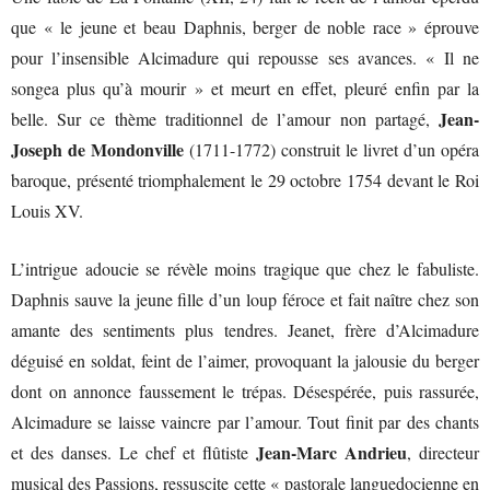
que « le jeune et beau Daphnis, berger de noble race » éprouve
pour l’insensible Alcimadure qui repousse ses avances. « Il ne
songea plus qu’à mourir » et meurt en effet, pleuré enfin par la
Jean-
belle. Sur ce thème traditionnel de l’amour non partagé,
Joseph de Mondonville
(1711-1772) construit le livret d’un opéra
baroque, présenté triomphalement le 29 octobre 1754 devant le Roi
Louis XV.
L’intrigue adoucie se révèle moins tragique que chez le fabuliste.
Daphnis sauve la jeune fille d’un loup féroce et fait naître chez son
amante des sentiments plus tendres. Jeanet, frère d’Alcimadure
déguisé en soldat, feint de l’aimer, provoquant la jalousie du berger
dont on annonce faussement le trépas. Désespérée, puis rassurée,
Alcimadure se laisse vaincre par l’amour. Tout finit par des chants
Jean-Marc Andrieu
et des danses. Le chef et flûtiste
, directeur
musical des
Passions
, ressuscite cette « pastorale languedocienne en