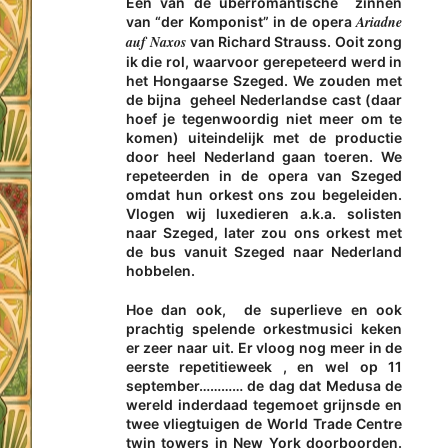
Een van de überromantische zinnen
Ariadne
van “der Komponist” in de opera
auf Naxos
van Richard Strauss. Ooit zong
ik die rol, waarvoor gerepeteerd werd in
het Hongaarse Szeged. We zouden met
de bijna geheel Nederlandse cast (daar
hoef je tegenwoordig niet meer om te
komen) uiteindelijk met de productie
door heel Nederland gaan toeren. We
repeteerden in de opera van Szeged
omdat hun orkest ons zou begeleiden.
Vlogen wij luxedieren a.k.a. solisten
naar Szeged, later zou ons orkest met
de bus vanuit Szeged naar Nederland
hobbelen.
Hoe dan ook, de superlieve en ook
prachtig spelende orkestmusici keken
er zeer naar uit. Er vloog nog meer in de
eerste repetitieweek , en wel op 11
september………… de dag dat Medusa de
wereld inderdaad tegemoet grijnsde en
twee vliegtuigen de World Trade Centre
twin towers in New York doorboorden.