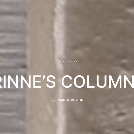
JULY 9, 2022
INNE’S COLUMN
by
CORINNE ROMIJN