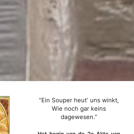
“Ein Souper heut’ uns winkt,
Wie noch gar keins
dagewesen.”
Het begin van de 2e Akte van