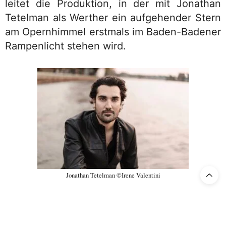
leitet die Produktion, in der mit Jonathan
Tetelman als Werther ein aufgehender Stern
am Opernhimmel erstmals im Baden-Badener
Rampenlicht stehen wird.
Jonathan Tetelman ©Irene Valentini
TAGS:
DIE LEIDEN DES JUNGEN WERTHERS
,
JONATHAN TETELMAN
,
ROBERT
CARSEN
,
WERTHER