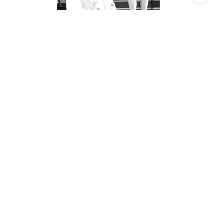
Acte 2. Germont: "Ik weet dat ze van hem houdt, hem trouw is, en toch moet ik me
genadeloos stil houden!"
Sterke vrouw
De daaropvolgende vernedering op Flora’s feest (Der Kongreß
tanzt) ondergaat zij als een sociologisch veldexperiment over
publieke schaamtebeleving. En haar dood? Die markeert de
apotheose van haar persoonlijke emancipatie. Hebben we hier te
maken met een psychologische of een fysiologische dood? Een
nederlaag of een triomf? Is de elegante verpakking in één