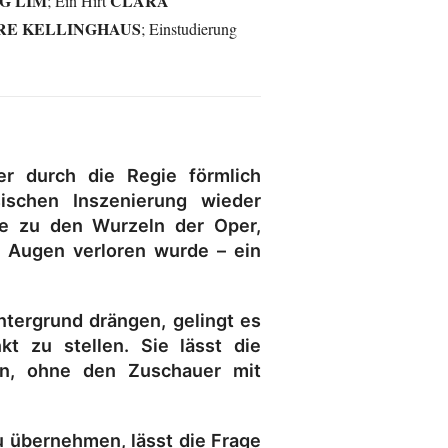
G LIM
CLARA
; Ein Hirt
RE KELLINGHAUS
; Einstudierung
r durch die Regie förmlich
ischen Inszenierung wieder
ue zu den Wurzeln der Oper,
n Augen verloren wurde – ein
intergrund drängen, gelingt es
kt zu stellen. Sie lässt die
en, ohne den Zuschauer mit
 übernehmen, lässt die Frage