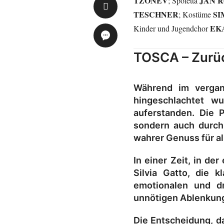
TZONEV
JAN 
; Spoletta
TESCHNER
SI
; Kostüme
EK
Kinder und Jugendchor
TOSCA – Zurü
Während im verga
hingeschlachtet w
auferstanden. Die 
sondern auch durch
wahrer Genuss für al
In einer Zeit, in de
Silvia Gatto, die k
emotionalen und d
unnötigen Ablenkung
Die Entscheidung, d