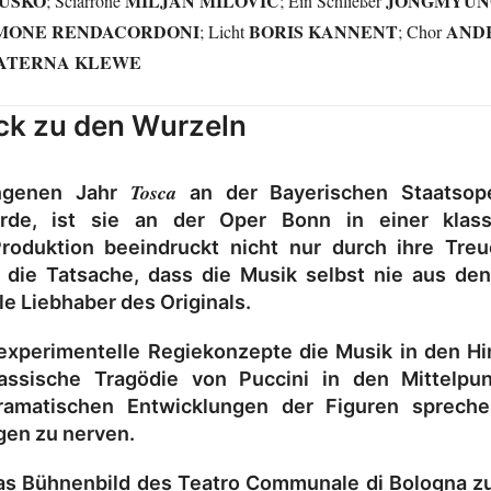
RUSKO
MILJAN MILOVIC
JONGMYUN
; Sciarrone
; Ein Schließer
MONE RENDACORDONI
BORIS KANNENT
AND
; Licht
; Chor
ATERNA KLEWE
ck zu den Wurzeln
Tosca
ngenen Jahr
an der Bayerischen Staatsope
urde, ist sie an der Oper Bonn in einer klass
Produktion beeindruckt nicht nur durch ihre Tre
 die Tatsache, dass die Musik selbst nie aus de
le Liebhaber des Originals.
r experimentelle Regiekonzepte die Musik in den H
lassische Tragödie von Puccini in den Mittelpun
ramatischen Entwicklungen der Figuren sprech
en zu nerven.
as Bühnenbild des Teatro Communale di Bologna zu