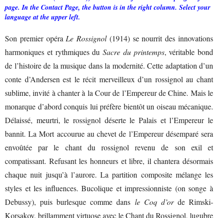
page. In the Contact Page, the button is in the right column. Select your
language at the upper left.
Son premier opéra
Le Rossignol
(1914) se nourrit des innovations
harmoniques et rythmiques du
Sacre du printemps
, véritable bond
de l’histoire de la musique dans la modernité. Cette adaptation d’un
conte d’Andersen est
le récit merveilleux d’un
rossignol au chant
sublime, invité à chanter à la Cour de l’Empereur de Chine. Mais le
monarque d’abord conquis lui préfère bientôt un oiseau mécanique.
Délaissé, meurtri, le rossignol déserte le Palais et l’Empereur le
bannit. La Mort accourue au chevet de l’Empereur désemparé sera
envoûtée par le chant du rossignol revenu de son exil et
compatissant. Refusant les honneurs et libre, il chantera désormais
chaque nuit jusqu’à l’aurore. La partition composite mélange les
styles et les influences. Bucolique et impressionniste (on songe à
Debussy), puis burlesque comme dans
le Coq d’or
de Rimski-
Korsakov, brillamment virtuose avec le Chant du Rossignol, lugubre