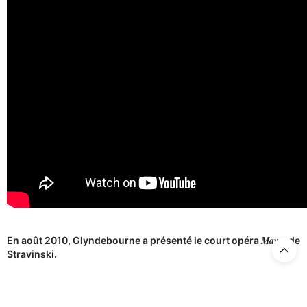
Mavra
En août 2010, Glyndebourne a présenté le court opéra
de
Stravinski.
Stravinski a le génie des rencontres fructueuses et novatrices. En
1928, il compose
Œdipus Rex
sur un texte latin de Jean