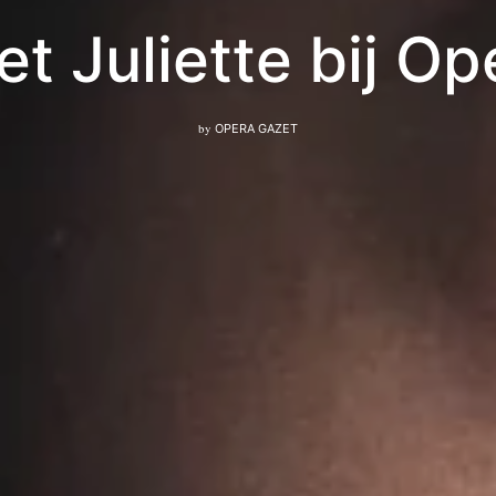
t Juliette bij Op
by
OPERA GAZET