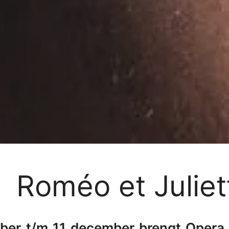
Roméo et Juliet
ber t/m 11 december brengt Opera