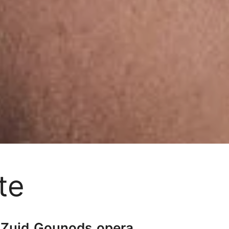
te
 Zuid Gounods opera