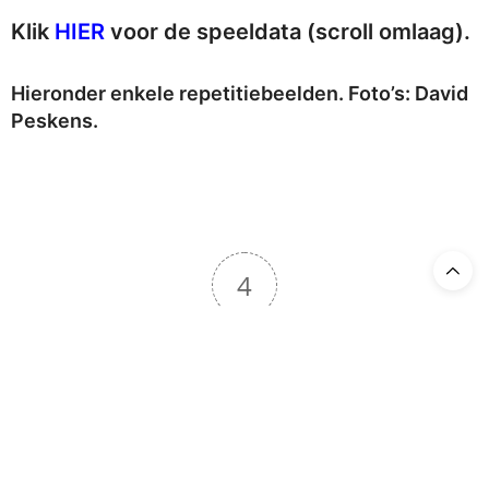
Klik
HIER
voor de speeldata (scroll omlaag).
Hieronder enkele repetitiebeelden. Foto’s: David
Peskens.
4
Article Rating
TAGS:
OPERA ZUID
,
ROMEO ET JULIETTE
No Older Articles