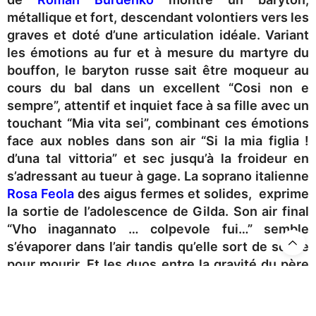
métallique et fort, descendant volontiers vers les
graves et doté d’une articulation idéale. Variant
les émotions au fur et à mesure du martyre du
bouffon, le baryton russe sait être moqueur au
cours du bal dans un excellent “Cosi non e
sempre”, attentif et inquiet face à sa fille avec un
touchant “Mia vita sei”, combinant ces émotions
face aux nobles dans son air “Si la mia figlia !
d’una tal vittoria” et sec jusqu’à la froideur en
s’adressant au tueur à gage. La soprano italienne
Rosa Feola
des aigus fermes et solides, exprime
la sortie de l’adolescence de Gilda. Son air final
“Vho inagannato … colpevole fui…” semble
s’évaporer dans l’air tandis qu’elle sort de scène
pour mourir. Et les duos entre la gravité du père
douloureux et la fraicheur vocale de sa fille
fonctionnent à merveille.