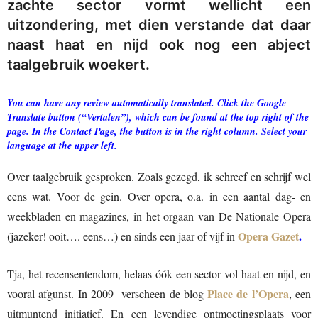
zachte sector vormt wellicht een
uitzondering, met dien verstande dat daar
naast haat en nijd ook nog een abject
taalgebruik woekert.
You can have any review automatically translated. Click the Google
Translate button (“Vertalen”), which can be found at the top right of the
page. In the Contact Page, the button is in the right column. Select your
language at the upper left.
Over taalgebruik gesproken. Zoals gezegd, ik schreef en schrijf wel
eens wat. Voor de gein. Over opera, o.a. in een aantal dag- en
weekbladen en magazines, in het orgaan van De Nationale Opera
Opera Gazet
.
(jazeker! ooit…. eens…) en sinds een jaar of vijf in
Tja, het recensentendom, helaas óók een sector vol haat en nijd, en
Place de l’Opera
vooral afgunst. In 2009 verscheen de blog
, een
uitmuntend initiatief. En een levendige ontmoetingsplaats voor