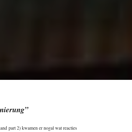
enierung”
1 and part 2) kwamen er nogal wat reacties