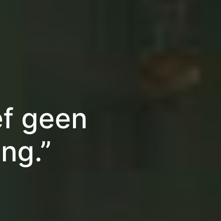
ef geen
ng.”