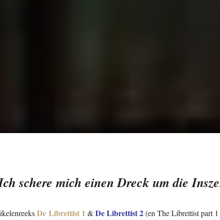
Ich schere mich einen Dreck um die Insz
De Librettist 1
De Librettist 2
tikelenreeks
&
(en The Librettist part 