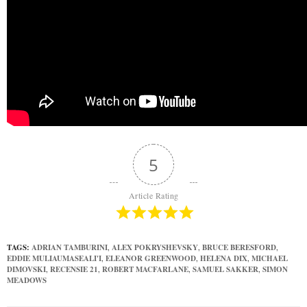
5
Article Rating
TAGS:
ADRIAN TAMBURINI
,
ALEX POKRYSHEVSKY
,
BRUCE BERESFORD
,
EDDIE MULIAUMASEALI'I
,
ELEANOR GREENWOOD
,
HELENA DIX
,
MICHAEL
DIMOVSKI
,
RECENSIE 21
,
ROBERT MACFARLANE
,
SAMUEL SAKKER
,
SIMON
MEADOWS