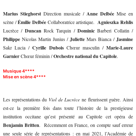
Marius Stieghorst
Anne Delbée
Direction musicale /
Mise en
Émilie Delbée
Agnieszka Rehlis
scène /
Collaboratrice artistique.
Duncan
Dominic
Lucrèce /
Rock Tarquin /
Barberi Collatin /
Philippe
Juliette
Jasmine
Nicolas Martin Junius /
Mars Bianca /
Cyrille Dubois
Marie-Laure
Sakr Lucia /
Chœur masculin /
Garnier
Orchestre national du Capitole
Chœur féminin /
.
Musique 4****
Mise en scène 4****
Les représentations du
Viol de Lucrèce
ne fleurissent guère. Ainsi
est-ce la première fois dans toute l’histoire de la prestigieuse
institution occitane qu’est présenté au Capitole cet opéra de
Benjamin Britten
. Récemment en France, on compte sauf erreur
une seule série de représentations : en mai 2021, l’Académie de