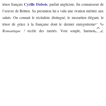
Cyrille Dubois
ténor français
, parfait angliciste, fin connaisseur de
l’œuvre de Britten. Sa prestation lui a valu une ovation méritée aux
saluts. On connait le récitaliste distingué, le mozartien élégant, le
ténor de grâce à la française dont le dernier enregistrement
So
Romantique !
recèle des raretés. Voix souple, harmonieuse,
engagement sans faille, sens de la scène raffiné, maitrise de tous les
registres, de l’imprécation à la prière, il s’impose comme un maitre
du jeu en tous points admirable. Plus statique – ainsi l’a voulue la
Marie-Laure
metteure en scène -, imposant une noble majesté,
Garnier
fait valoir une autorité vocale, non sans dureté parfois.
Agnieszka Rehlis
dessine une Lucrèce distinguée, à la chasteté un
peu froide que réchauffent des graves de mezzo et une dignité
conforme à la tradition