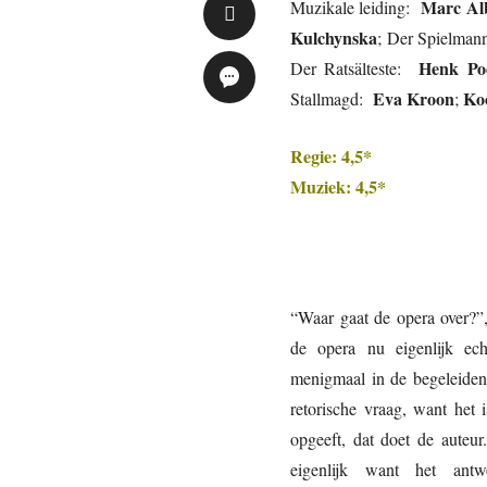
Marc Al
Muzikale leiding:
Kulchynska
; Der Spielma
Henk Po
Der Ratsälteste:
Eva Kroon
Ko
Stallmagd:
;
Regie: 4,5*
Muziek: 4,5*
“Waar gaat de opera over?”,
de opera nu eigenlijk ec
menigmaal in de begeleiden
retorische vraag, want het 
opgeeft, dat doet de auteur.
eigenlijk want het ant