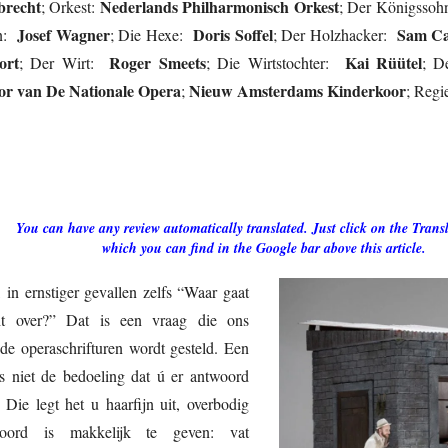
brecht
Nederlands Philharmonisch Orkest
; Orkest:
; Der Königsso
Josef Wagner
Doris Soffel
Sam Ca
nn:
; Die Hexe:
; Der Holzhacker:
ort
Roger Smeets
Kai Rüütel
; Der Wirt:
; Die Wirtstochter:
; D
or van De Nationale Opera
Nieuw Amsterdams Kinderkoor
;
; Reg
You can have any review automatically translated. Just click on the Transl
which you can find in the Google bar above this article.
 in ernstiger gevallen zelfs “Waar gaat
ht over?” Dat is een vraag die ons
de operaschrifturen wordt gesteld. Een
is niet de bedoeling dat ú er antwoord
 Die legt het u haarfijn uit, overbodig
woord is makkelijk te geven: vat