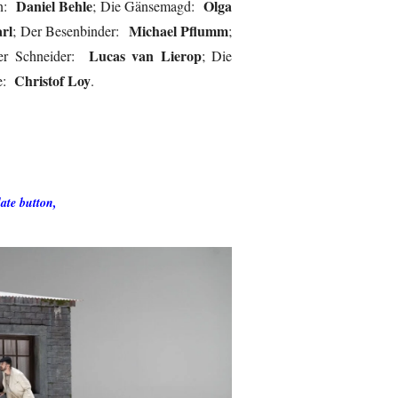
Daniel Behle
Olga
hn:
; Die Gänsemagd:
rl
Michael Pflumm
; Der Besenbinder:
;
Lucas van Lierop
er Schneider:
; Die
Christof Loy
ie:
.
ate button,