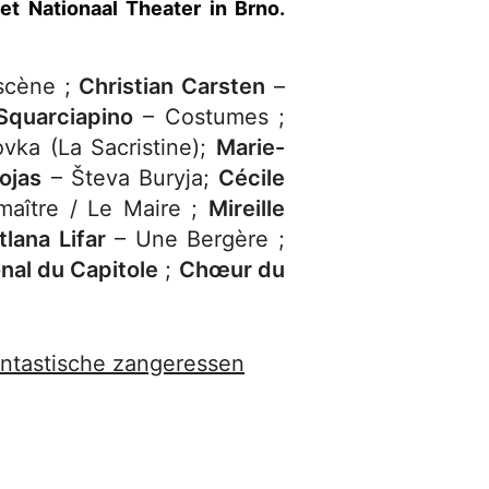
et Nationaal Theater in Brno.
scène ;
Christian Carsten
–
Squarciapino
– Costumes ;
vka (La Sacristine);
Marie-
ojas
– Števa Buryja;
Cécile
aître / Le Maire ;
Mireille
tlana Lifar
– Une Bergère ;
nal du Capitole
;
Chœur du
ntastische zangeressen