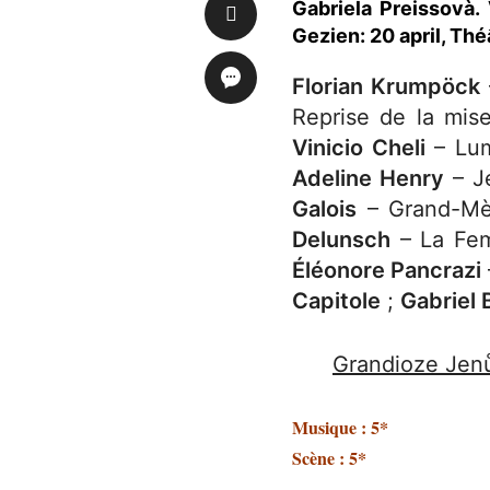
Gabriela Preissovà.
Gezien: 20 april, Th
Florian Krumpöck
Reprise de la mis
Vinicio Cheli
– Lum
Adeline Henry
– J
Galois
– Grand-Mè
Delunsch
– La Fe
Éléonore Pancrazi
Capitole
;
Gabriel 
Grandioze Jenů
Musique : 5*
Scène : 5*