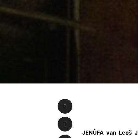
JENŮFA van Leoš Ja