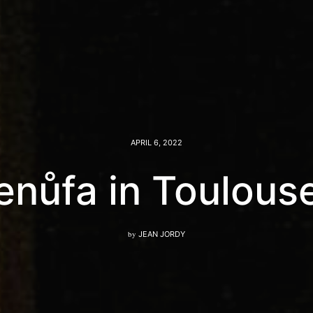
APRIL 6, 2022
enůfa in Toulou
by
JEAN JORDY