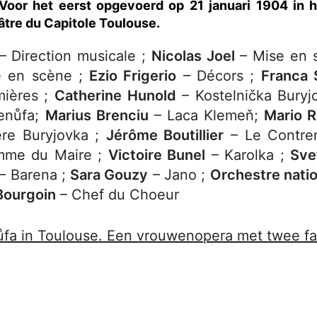
 Voor het eerst opgevoerd op 21 januari 1904 in h
éâtre du Capitole Toulouse.
– Direction musicale ;
Nicolas Joel
– Mise en 
e en scène ;
Ezio Frigerio
– Décors ;
Franca 
ières ;
Catherine Hunold
– Kostelnička Buryjo
enůfa;
Marius Brenciu
– Laca Klemeň;
Mario R
re Buryjovka ;
Jérôme Boutillier
– Le Contrem
mme du Maire ;
Victoire Bunel
– Karolka ;
Sve
– Barena ;
Sara Gouzy
– Jano ;
Orchestre natio
Bourgoin
– Chef du Choeur
fa in Toulouse. Een vrouwenopera met twee fa