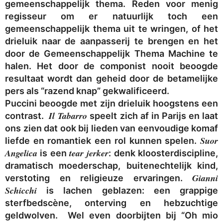
gemeenschappelijk thema. Reden voor menig
regisseur om er natuurlijk toch een
gemeenschappelijk thema uit te wringen, of het
drieluik naar de aanpasserij te brengen en het
door de Gemeenschappelijk Thema Machine te
halen. Het door de componist nooit beoogde
resultaat wordt dan geheid door de betamelijke
pers als “razend knap” gekwalificeerd.
Puccini beoogde met zijn drieluik hoogstens een
Il Tabarro
contrast.
speelt zich af in Parijs en laat
ons zien dat ook bij lieden van eenvoudige komaf
Suor
liefde en romantiek een rol kunnen spelen.
Angelica
tear jerker
is een
: denk kloosterdiscipline,
dramatisch moederschap, buitenechtelijk kind,
Gianni
verstoting en religieuze ervaringen.
Schicchi
is lachen geblazen: een grappige
sterfbedscène, onterving en hebzuchtige
geldwolven. Wel even doorbijten bij “Oh mio