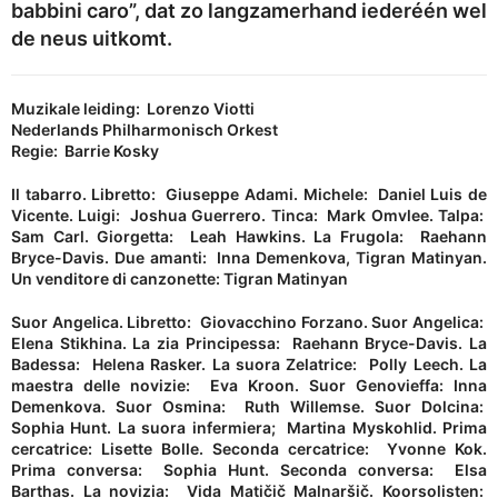
babbini caro”, dat zo langzamerhand iederéén wel
de neus uitkomt.
Muzikale leiding: Lorenzo Viotti
Nederlands Philharmonisch Orkest
Regie: Barrie Kosky
Il tabarro. Libretto: Giuseppe Adami. Michele: Daniel Luis de
Vicente. Luigi: Joshua Guerrero. Tinca: Mark Omvlee. Talpa:
Sam Carl. Giorgetta: Leah Hawkins. La Frugola: Raehann
Bryce-Davis. Due amanti: Inna Demenkova, Tigran Matinyan.
Un venditore di canzonette: Tigran Matinyan
Suor Angelica. Libretto: Giovacchino Forzano. Suor Angelica:
Elena Stikhina. La zia Principessa: Raehann Bryce-Davis. La
Badessa: Helena Rasker. La suora Zelatrice: Polly Leech. La
maestra delle novizie: Eva Kroon. Suor Genovieffa: Inna
Demenkova. Suor Osmina: Ruth Willemse. Suor Dolcina:
Sophia Hunt. La suora infermiera; Martina Myskohlid. Prima
cercatrice: Lisette Bolle. Seconda cercatrice: Yvonne Kok.
Prima conversa: Sophia Hunt. Seconda conversa: Elsa
Barthas. La novizia: Vida Matičič Malnaršič. Koorsolisten: