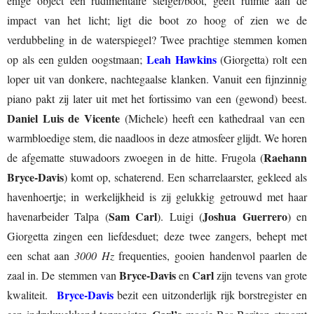
enige object een rudimentaire steiger/boot, geeft ruimte aan de
impact van het licht; ligt die boot zo hoog of zien we de
verdubbeling in de waterspiegel? Twee prachtige stemmen komen
Leah Hawkins
op als een gulden oogstmaan;
(Giorgetta) rolt een
loper uit van donkere, nachtegaalse klanken. Vanuit een fijnzinnig
piano pakt zij later uit met het fortissimo van een (gewond) beest.
Daniel Luis de Vicente
(Michele) heeft een kathedraal van een
warmbloedige stem, die naadloos in deze atmosfeer glijdt. We horen
Raehann
de afgematte stuwadoors zwoegen in de hitte. Frugola (
Bryce-Davis
) komt op, schaterend. Een scharrelaarster, gekleed als
havenhoertje; in werkelijkheid is zij gelukkig getrouwd met haar
Sam Carl
Joshua Guerrero
havenarbeider Talpa (
). Luigi (
) en
Giorgetta zingen een liefdesduet; deze twee zangers, behept met
een schat aan
3000 Hz
frequenties, gooien handenvol paarlen de
Bryce-Davis
Carl
zaal in. De stemmen van
en
zijn tevens van grote
Bryce-Davis
kwaliteit.
bezit een uitzonderlijk rijk borstregister en